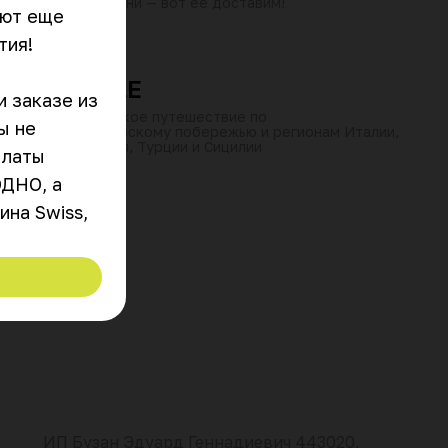
своим меню кухни — вот ее доставим!
ют еще 
от 60 мин
10:00–23:30
₽
₽
₽
ия!

LUNASOLE
 заказе из 
Гастрономическое путешествие по
 не 
средиземноморскому побережью и регионам Италии,
Греции, Израиля, Турции и Сицилии
латы 
ДНО, а 
на Swiss, 
ИП Бузан Эдуард Геннадиевич 443020,