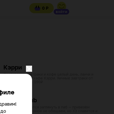
0 Р
войти
от 45 мин
08:00–21:45
₽
₽
₽
Кэрри
Доставляем завтраки и кофе целый день, ланчи и
фитнес-меню из кафе Кэрри. Яичные завтраки от
90₽, злаковые — 190₽
от 60 мин
15:00–23:45
₽
₽
₽
филе
Harat's pub
равим! 
Если не получается заглянуть в паб — привезём
до 
Harat's к вам. Пенное не обещаем, но ХЭ славится и