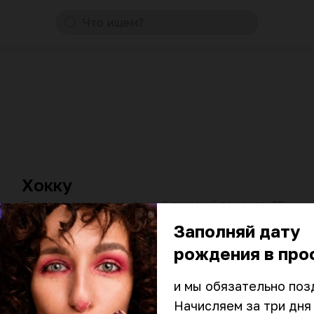
Что ищем?
от 60 мин
10:00–23:45
₽
₽
₽
Хокку
Портал в колоритную Азию: 5 вариаций том ямов, 39
позиций роллов от 190₽, большие порции раменов от
390₽
Заполняй дату
от 60 мин
10:00–22:45
₽
₽
₽
рождения в про
Дом Нино
и мы обязательно позд
Ресторан настоящей грузинской кухни: сочный
Начисляем за три дня 
мангал, румяные хачапури с тянущимся сыром,