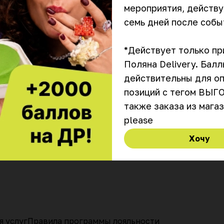
хинкали с ароматным бульоном и авторские горячие
мероприятия, действу
блюда
от 60 мин
11:00–23:30
₽
₽
₽
семь дней после событ
Русико
*Действует только при
Ресторан русско-грузинской кухни. Классические
Поляна Delivery. Баллы
интерпретации от борща с копченой вишней до
грузинских хинкали
действительны для оп
позиций с тегом ВЫГО
также заказа из магази
please
Хочу
я услуг
Правила программы лояльности