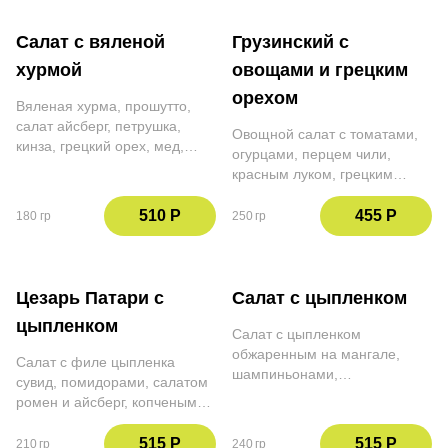
Салат с вяленой
Грузинский с
хурмой
овощами и грецким
орехом
Вяленая хурма, прошутто,
салат айсберг, петрушка,
Овощной салат с томатами,
кинза, грецкий орех, мед,
огурцами, перцем чили,
соус сметана-креметто, груша
красным луком, грецким
в сиропе, томаты черри, сыр
орехом, петрушкой и кинзой.
дор блю
Заправка кахетинское масло
510 Р
455 Р
180 гр
250 гр
Цезарь Патари с
Салат с цыпленком
цыпленком
Салат с цыпленком
обжаренным на мангале,
Салат с филе цыпленка
шампиньонами,
сувид, помидорами, салатом
корнишонами, перепелиным
ромен и айсберг, копченым
яйцом, петрушкой, укропом,
сулугуни, перепелиным
красным луком, копчёным
яйцом, грецким орехом,
515 Р
515 Р
210 гр
240 гр