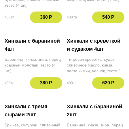
тесто (4 шт.)
360 Р
540 Р
400 гр
400 гр
Хинкали с бараниной
Хинкали с креветкой
4шт
и судаком 4шт
Баранина, кинза, зира, перец
Тигровая креветка, судак,
красный молотый, тесто (4
сливочное масло, кинза,
шт.)
паста кимчи, чеснок, тесто (4
шт.)
380 Р
620 Р
400 гр
400 гр
Хинкали с тремя
Хинкали с бараниной
сырами 2шт
2шт
Брынза, сулугуни, сливочный
Баранина, кинза, зира, перец