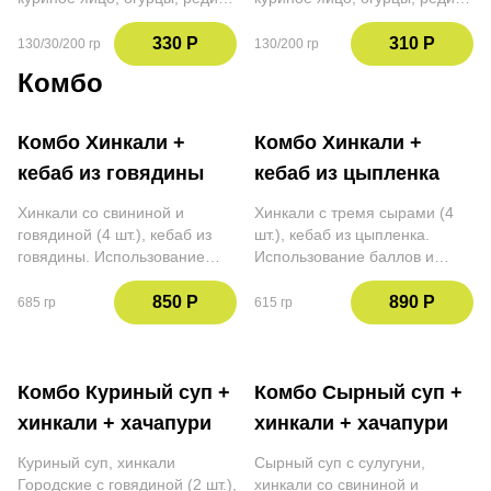
зеленый лук, петрушка, укроп,
мята, кинза, приправа сумах,
кинза, квас, заправка на
мацони
330 Р
310 Р
130/30/200 гр
130/200 гр
окрошку
Комбо
Комбо Хинкали +
Комбо Хинкали +
кебаб из говядины
кебаб из цыпленка
Хинкали со свининой и
Хинкали с тремя сырами (4
говядиной (4 шт.), кебаб из
шт.), кебаб из цыпленка.
говядины. Использование
Использование баллов и
баллов и скидок не
скидок не действительно при
действительно при оплате
оплате данной позиции
850 Р
890 Р
685 гр
615 гр
данной позиции
Комбо Куриный суп +
Комбо Сырный суп +
хинкали + хачапури
хинкали + хачапури
Куриный суп, хинкали
Сырный суп с сулугуни,
Городские с говядиной (2 шт.),
хинкали со свининой и