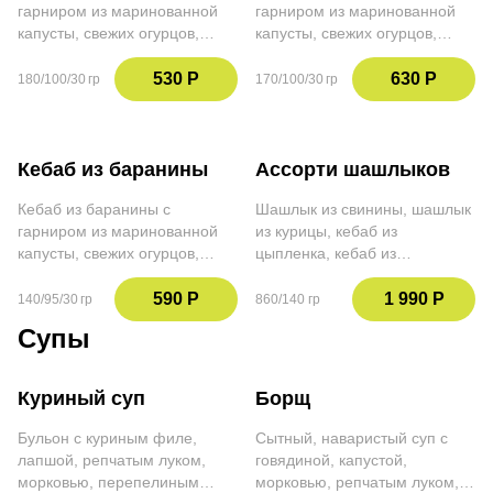
гарниром из маринованной
гарниром из маринованной
капусты, свежих огурцов,
капусты, свежих огурцов,
красного лука, петрушки и
красного лука, петрушки и
приправы сумах. Подаем с
приправы сумах. Подаем с
530 Р
630 Р
180/100/30 гр
170/100/30 гр
соусом мацони
соусом сацебели
Кебаб из баранины
Ассорти шашлыков
Кебаб из баранины с
Шашлык из свинины, шашлык
гарниром из маринованной
из курицы, кебаб из
капусты, свежих огурцов,
цыпленка, кебаб из
красного лука, петрушки и
баранины, картофельный
приправы сумах. Подаем с
шашлык. Ассорти подается с
590 Р
1 990 Р
140/95/30 гр
860/140 гр
соусом наршараб
соусом мацони, сацебели,
Супы
красным и белым луком,
свежими огурцами,
маринованной капустой,
Куриный суп
Борщ
петрушкой и лавашом
Бульон с куриным филе,
Сытный, наваристый суп с
лапшой, репчатым луком,
говядиной, капустой,
морковью, перепелиным
морковью, репчатым луком,