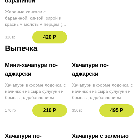
бараниной
Жареные хинкали с
бараниной, кинзой, зирой и
красным молотым перцем (4
шт.)
420 Р
320 гр
Выпечка
Мини-хачапури по-
Хачапури по-
аджарски
аджарски
Хачапури в форме лодочки, с
Хачапури в форме лодочки, с
начинкой из сыра сулугуни и
начинкой из сыра сулугуни и
брынзы, с добавлением
брынзы, с добавлением
желтка и сливочного масла.
желтка и сливочного масла
Использование баллов не
210 Р
495 Р
170 гр
350 гр
действительно при оплате
данной позиции
Хачапури по-
Хачапури с зеленью