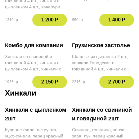
говядиной 4 шт., хинкали с
Использование баллов и
цыпленком 4 шт., хачапури
скидок не действительно при
по-имеретински, соус
оплате данной позиции
Сацебели, соус Мацони.
1 200 Р
1 400 Р
1310 гр
950 гр
Использование баллов и
скидок не действительно при
оплате данной позиции
Комбо для компании
Грузинское застолье
Хинкали со свининой и
Шашлык из цыпленка 2 шт.,
говядиной 4 шт., хинкали с
хинкали Городские с
цыпленком 4 шт., хинкали с
говядиной 4 шт., хинкали с
тремя сырами 4 шт., хачапури
цыпленком 4 шт., хачапури
по-аджарски, хачапури по-
по-имеретински, хачапури по-
2 150 Р
2 700 Р
1935 гр
2315 гр
имеретински, соус Сацебели,
мегрельски, соус Сацебели,
Хинкали
соус Мацони. Использование
соус Мацони, соус Сметана
баллов и скидок не
чили. Использование баллов
действительно при оплате
и скидок не действительно
Хинкали с цыпленком
Хинкали со свининой
данной позиции
при оплате данной позиции
2шт
и говядиной 2шт
Куриное филе, петрушка,
Свинина, говядина, кинза,
уцхо-сунели, перец красный
зира, лук, перец красный