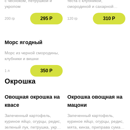
с чесноком, петрушкой и
теста с клубникой,
укропом
смородиной и сахарной
пудрой
295 Р
310 Р
200 гр
120 гр
Морс ягодный
Морс из черной смородины,
клубники и вишни
350 Р
1 л
Окрошка
Овощная окрошка на
Окрошка овощная на
квасе
мацони
Запеченный картофель,
Запеченный картофель,
куриное яйцо, огурцы, редис,
куриное яйцо, огурцы, редис,
зеленый лук, петрушка, укроп,
мята, кинза, приправа сумах,