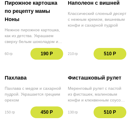
Пирожное картошка
Наполеон с вишней
по рецепту мамы
Классический слоеный десерт
Ноны
с нежным кремом, вишневым
конфи и сахарной пудрой
Нежное пирожное картошка,
как из детства. Украшаем
сверху белым шоколадом и
грецким орехом
190 Р
510 Р
60 гр
210 гр
Пахлава
Фисташковый рулет
Пахлава с медом и сахарной
Меренговый рулет с пастой
пудрой. Украшается грецким
из фисташек, малиновым
орехом
конфи и клюквенным соусом.
Украшаем сахарной пудрой,
сублимированными ягодами
450 Р
510 Р
150 гр
130 гр
и взбитыми сливками