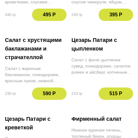
креветками, соусами
соусом чкмерули, яйцом,
сацебели и чкмерули,
петрушкой и сыром Пармезан
томатами черри, кабачком,
495 Р
395 Р
340 гр
240 гр
тархуном и сыром Пармезан
Салат с хрустящими
Цезарь Патари с
баклажанами и
цыпленком
страчателлой
Салат с филе цыпленка
сувид, помидорами, салатом
Салат с жареным
ромен и айсберг, копченым
баклажаном, помидорами,
сулугуни, перепелиным
красным луком, нежной
яйцом, грецким орехом,
страчателлой, кинзой,
чипсами из лаваша и соусом
петрушкой, тархуном,
590 Р
515 Р
230 гр
210 гр
цезарь
грецким орехом и соусом
наршараб
Цезарь Патари с
Фирменный салат
креветкой
Нежная куриная печень,
топленый бекон, огурцы,