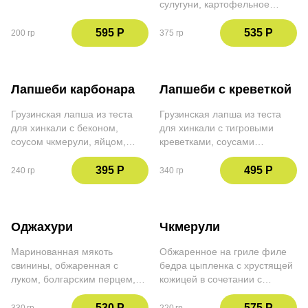
сулугуни, картофельное
аджика и сумах, кинза, гранат
пюре, шампиньоны, соус
чкмерули, маринованная
595 Р
535 Р
200 гр
375 гр
капуста, кинза
Лапшеби карбонара
Лапшеби с креветкой
Грузинская лапша из теста
Грузинская лапша из теста
для хинкали с беконом,
для хинкали с тигровыми
соусом чкмерули, яйцом,
креветками, соусами
петрушкой и сыром Пармезан
сацебели и чкмерули,
томатами черри, кабачком,
395 Р
495 Р
240 гр
340 гр
тархуном и сыром Пармезан
Оджахури
Чкмерули
Маринованная мякоть
Обжаренное на гриле филе
свинины, обжаренная с
бедра цыпленка с хрустящей
луком, болгарским перцем,
кожицей в сочетании с
картофелем в кожуре,
нежным сливочно-чесночным
томатами, петрушкой, кинзой
соусом и пряными специями,
530 Р
575 Р