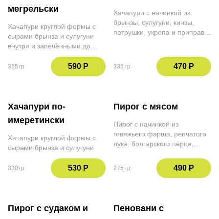
мегрельски
Хачапури с начинкой из
брынзы, сулугуни, кинзы,
Хачапури круглой формы с
петрушки, укропа и приправы
сырами брынза и сулугуни
Уцхо-сунели
внутри и запечёнными до
хрустящей корочки снаружи
590 Р
470 Р
355 гр
335 гр
Хачапури по-
Пирог с мясом
имеретински
Пирог с начинкой из
говяжьего фарша, репчатого
Хачапури круглой формы с
лука, болгарского перца,
сырами брынза и сулугуни
томатов, сыра сулугуни и
приправы сухая Аджика.
530 Р
490 Р
330 гр
275 гр
Украшаем кинзой, петрушкой
и красным репчатым луком.
Добавляем лимонный сок
Пирог с судаком и
Пеновани с