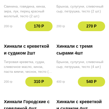
Свинина, говядина, кинза,
Брынза, сулугуни, сливочный
зира, лук, перец красный
сыр, петрушка, тесто (2 шт.)
молотый, тесто (2 шт.)
170 Р
270 Р
200 гр
200 гр
Хинкали с креветкой
Хинкали с тремя
и судаком 2шт
сырами 4шт
Тигровая креветка, судак,
Брынза, сулугуни, сливочный
сливочное масло, кинза,
сыр, петрушка, тесто (4 шт.)
паста кимчи, чеснок, тесто (2
шт.)
310 Р
540 Р
200 гр
400 гр
Хинкали Городские с
Хинкали с креветкой
говядиной 4шт
и судаком 4шт