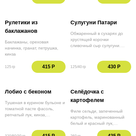
граната и кинзой
Рулетики из
Сулугуни Патари
баклажанов
Обжаренный в сухарях до
хрустящей корочки
Баклажаны, ореховая
сливочный сыр сулугуни.
начинка, гранат, петрушка,
Подаём с ежевичным соусом
кинза
и кинзой
415 Р
430 Р
125 гр
125/40 гр
Лобио с беконом
Селёдочка с
картофелем
Тушеная в курином бульоне и
томатной пасте фасоль,
Филе сельди, запеченный
репчатый лук, кинза,
картофель, маринованный
петрушка, чеснок, сухая
белый и красный лук,
аджика. Подается с беконом,
петрушка, зеленый лук, зерна
маринованным острым
граната. Подается с
415 Р
435 Р