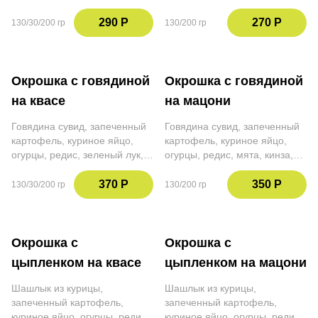
кинза, квас, заправка на
мацони
окрошку
290 Р
270 Р
130/30/200 гр
130/200 гр
Окрошка с говядиной
Окрошка с говядиной
на квасе
на мацони
Говядина сувид, запеченный
Говядина сувид, запеченный
картофель, куриное яйцо,
картофель, куриное яйцо,
огурцы, редис, зеленый лук,
огурцы, редис, мята, кинза,
петрушка, укроп, кинза, квас,
приправа сумах, мацони
заправка на окрошку
370 Р
350 Р
130/30/200 гр
130/200 гр
Окрошка с
Окрошка с
цыпленком на квасе
цыпленком на мацони
Шашлык из курицы,
Шашлык из курицы,
запеченный картофель,
запеченный картофель,
куриное яйцо, огурцы, редис,
куриное яйцо, огурцы, редис,