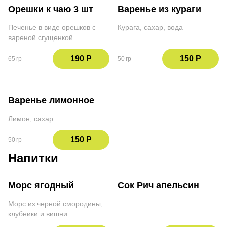
Орешки к чаю 3 шт
Варенье из кураги
Печенье в виде орешков с
Курага, сахар, вода
вареной сгущенкой
190 Р
150 Р
65 гр
50 гр
Варенье лимонное
Лимон, сахар
150 Р
50 гр
Напитки
Морс ягодный
Сок Рич апельсин
Морс из черной смородины,
клубники и вишни