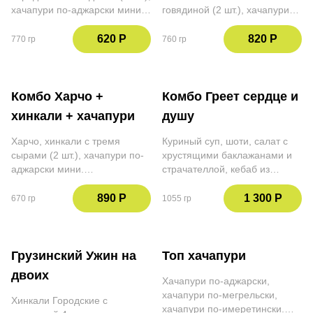
хачапури по-аджарски мини.
говядиной (2 шт.), хачапури
Использование баллов и
по-аджарски мини.
скидок не действительно при
Использование баллов и
620 Р
820 Р
770 гр
760 гр
оплате данной позиции
скидок не действительно при
оплате данной позиции
Комбо Харчо +
Комбо Греет сердце и
хинкали + хачапури
душу
Харчо, хинкали с тремя
Куриный суп, шоти, салат с
сырами (2 шт.), хачапури по-
хрустящими баклажанами и
аджарски мини.
страчателлой, кебаб из
Использование баллов и
цыпленка. Использование
скидок не действительно при
баллов и скидок не
890 Р
1 300 Р
670 гр
1055 гр
оплате данной позиции
действительно при оплате
данной позиции
Грузинский Ужин на
Топ хачапури
двоих
Хачапури по-аджарски,
хачапури по-мегрельски,
Хинкали Городские с
хачапури по-имеретински.