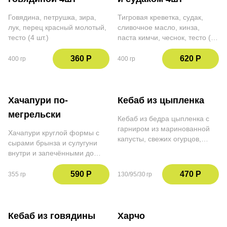
Говядина, петрушка, зира,
Тигровая креветка, судак,
лук, перец красный молотый,
сливочное масло, кинза,
тесто (4 шт.)
паста кимчи, чеснок, тесто (4
шт.)
360 Р
620 Р
400 гр
400 гр
Хачапури по-
Кебаб из цыпленка
мегрельски
Кебаб из бедра цыпленка с
гарниром из маринованной
Хачапури круглой формы с
капусты, свежих огурцов,
сырами брынза и сулугуни
красного лука, петрушки и
внутри и запечёнными до
приправы сумах. Подаем с
хрустящей корочки снаружи
соусом мацони
590 Р
470 Р
355 гр
130/95/30 гр
Кебаб из говядины
Харчо