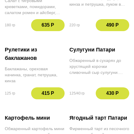
Салат с тигровыми
кинза и петрушка, луком в
креветками, помидорами,
соевом соусе и зёрна
салатом ромен и айсберг,
граната. Заправляем
копченым сулугуни,
клюквенным соусом
перепелиным яйцом, грецким
635 Р
490 Р
180 гр
220 гр
орехом, чипсами из лаваша и
соусом цезарь
Рулетики из
Сулугуни Патари
баклажанов
Обжаренный в сухарях до
хрустящей корочки
Баклажаны, ореховая
сливочный сыр сулугуни.
начинка, гранат, петрушка,
Подаём с ежевичным соусом
кинза
и кинзой
415 Р
430 Р
125 гр
125/40 гр
Картофель мини
Ягодный тарт Патари
Обжаренный картофель мини
Фирменный тарт из песочного