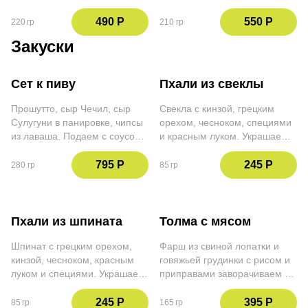
соевом соусе и зёрна
фасолью и красным луком.
граната. Заправляем
Заправляется имбирно-
490 Р
550 Р
220 гр
210 гр
клюквенным соусом
ореховой заправкой.
Закуски
Украшается кинзой,
петрушкой и сухим жареным
луком
Сет к пиву
Пхали из свеклы
Прошутто, сыр Чечил, сыр
Свекла с кинзой, грецким
Сулугуни в панировке, чипсы
орехом, чесноком, специями
из лаваша. Подаем с соусом
и красным луком. Украшаем
Сацебели и бородинским
кинзой и гранатом
хлебом
795 Р
245 Р
280 гр
85 гр
Пхали из шпината
Толма с мясом
Шпинат с грецким орехом,
Фарш из свиной лопатки и
кинзой, чесноком, красным
говяжьей грудинки с рисом и
луком и специями. Украшаем
приправами заворачиваем в
кинзой и гранатом
виноградные листья. Подаём
с соусом мацони, зёрнами
245 Р
395 Р
85 гр
165 гр