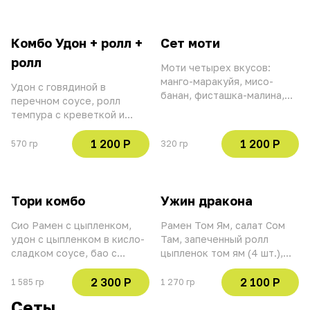
Комбо Удон + ролл +
Сет моти
ролл
Моти четырех вкусов:
манго-маракуйя, мисо-
Удон с говядиной в
банан, фисташка-малина,
перечном соусе, ролл
вишня. Использование
темпура с креветкой и
баллов и скидок не
лососем (4 шт.), ролл краб,
действительно при оплате
лосось (4 шт.).
1 200 Р
1 200 Р
570 гр
320 гр
данной позиции
Использование баллов и
скидок не действительно
при оплате данной позиции
Тори комбо
Ужин дракона
Сио Рамен с цыпленком,
Рамен Том Ям, салат Сом
удон с цыпленком в кисло-
Там, запеченный ролл
сладком соусе, бао с
цыпленок том ям (4 шт.),
цыплёнком, ролл с
запеченный ролл креветка
креветкой темпура (8 шт.),
том ям (4 шт.), ролл тунец,
2 300 Р
2 100 Р
1 585 гр
1 270 гр
ролл краб, лосось (8 шт.),
креветка, апельсин (4 шт.),
Сеты
имбирь, васаби, соевый
имбирь, васаби, соевый