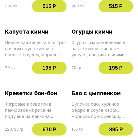
515 Р
515 Р
280 гр
280 гр
Капуста кимчи
Огурцы кимчи
Пекинская капуста в остро-
Огурцы, маринованные в
пряном соусе кимчи с
пасте кимчи, рисовом
соевым соусом, морковью
уксусе, специях шичими
и кунжутом
тогараши, кунжутном масле
и чесноке
195 Р
195 Р
70 гр
70 гр
Креветки бон-бон
Бао с цыпленком
Тигровые креветки в
Булочка бао, куриное
панировке из риса на
бедро в соусе карри,
подушке из дайкона,
морковь по-корейски,
украшаются кинзой.
кинза, арахис
Подаем с ананасовым
670 Р
395 Р
120/30 гр
155 гр
соусом карри