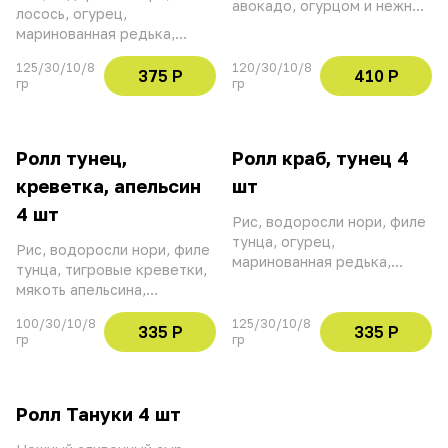
авокадо, огурцом и нежным
лосось, огурец,
сливочным сыром
маринованная редька,
сливочный сыр, шапка краб
125/30/10/8
120/30/10/8
майонез, соус свит чили
375 Р
410 Р
гр
гр
устричный, икра тобико,
кресс-салат, рисовые
шарики
Ролл тунец,
Ролл краб, тунец 4
креветка, апельсин
шт
4 шт
Рис, водоросли нори, филе
тунца, огурец,
Рис, водоросли нори, филе
маринованная редька,
тунца, тигровые креветки,
сливочный сыр, шапка краб
мякоть апельсина,
майонез, соус свит чили
сливочный сыр,
устричный, икра тобико,
100/30/10/8
125/30/10/8
маринованная редька,
335 Р
335 Р
гр
гр
кресс-салат, рисовые
паста кимчи, стружка
шарики
тунца, рисовые шарики и
кресс-салат
Ролл Тануки 4 шт