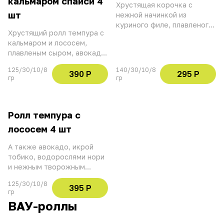
кальмаром спайси 4
Хрустящая корочка с
шт
нежной начинкой из
куриного филе, плавленого
Хрустящий ролл темпура с
сыра, авокадо и сливочного
кальмаром и лососем,
сыра. Украшаем соусами
плавленым сыром, авокадо,
спайс и унаги, посыпаем
водорослями нори.
специями шичими тогараши
125/30/10/8
140/30/10/8
Украшаем соусом спайс и
390 Р
295 Р
гр
гр
устричным соусом
Ролл темпура с
лососем 4 шт
А также авокадо, икрой
тобико, водорослями нори
и нежным творожным
сыром
125/30/10/8
395 Р
гр
ВАУ-роллы