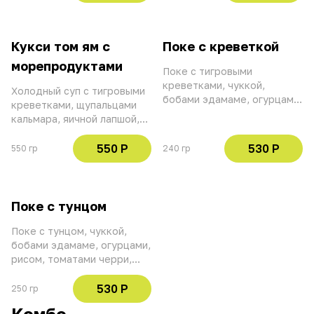
огурцами, зеленым луком,
соусом чили шрирача,
укропом, соусом чили
зеленым луком, укропом,
шрирача, белым и черным
белым и черным кунжутом
кунжутом
Кукси том ям с
Поке с креветкой
морепродуктами
Поке с тигровыми
креветками, чуккой,
Холодный суп с тигровыми
бобами эдамаме, огурцами,
креветками, щупальцами
рисом, томатами черри,
кальмара, яичной лапшой,
соусом понзу, ростками
свежими огурцами,
гороха, кунжутом и
омлетом, томатами черри,
550 Р
530 Р
550 гр
240 гр
манговым соусом
пастой том ям, соусом чили
шрирача, лаймом, грибами
муэр, кинзой, белым и
черным кунжутом
Поке с тунцом
Поке с тунцом, чуккой,
бобами эдамаме, огурцами,
рисом, томатами черри,
соусом понзу, ростками
гороха, ореховым соусом и
530 Р
250 гр
кунжутом
Комбо