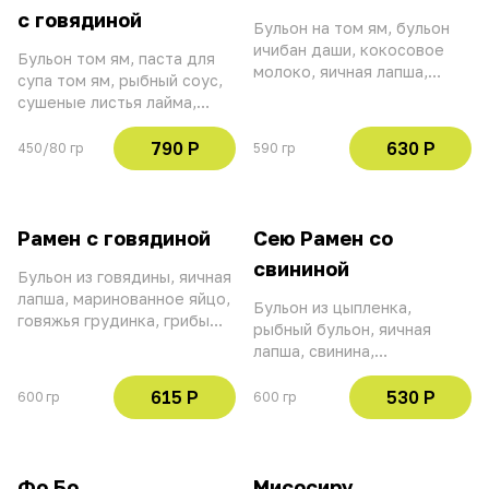
тогараши
с говядиной
Бульон на том ям, бульон
ичибан даши, кокосовое
Бульон том ям, паста для
молоко, яичная лапша,
супа том ям, рыбный соус,
паста для супа том ям, сио
сушеные листья лайма,
таре, тигровые креветки,
вешенки, говядина, томаты
куриное филе сувид,
черри, репчатый лук, перец
790 Р
630 Р
450/80 гр
590 гр
томаты черри, кинза, грибы
чили, кинза, масло том ям,
муэр, рыбный соус, основа
рис, кокосовое молоко,
бульона на том ям, масло
специи шичими тогараши,
том ям
лемонграсс, корень имбиря
Рамен с говядиной
Сею Рамен со
свининой
Бульон из говядины, яичная
лапша, маринованное яйцо,
Бульон из цыпленка,
говяжья грудинка, грибы
рыбный бульон, яичная
шиитаке, водоросли нори,
лапша, свинина,
рыбный бульон, кунжутное
маринованное яйцо, соус
масло, зеленый лук, лук
соевый, зеленый лук,
615 Р
530 Р
600 гр
600 гр
порей, арахис, кунжут
водоросли нори, чесночное
масло, водоросли комбу,
грибы шиитаке, ростки сои
и лук порей
Фо Бо
Мисосиру