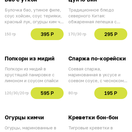
Булочка бао, утиное филе,
Традиционное блюдо
соус хойсин, соус терияки,
северного Китая:
красный лук, огурцы ким чи,
обжаренная лепешка с
жареный сухой лук, кинза,
зеленым луком, кинзой,
зеленый лук, арахис
кунжутом. Подается с
395 Р
295 Р
150 гр
170/30 гр
йогуртом васаби
Попкорн из мидий
Спаржа по-корейски
Попкорн из мидий в
Соевая спаржа,
хрустящей панировке с
маринованная в уксусе и
лимоном и соусом спайси
соевом соусе, с чесноком,
кинзой и красным перцем
595 Р
195 Р
120/30/20 гр
80 гр
Огурцы кимчи
Креветки бон-бон
Огурцы, маринованные в
Тигровые креветки в