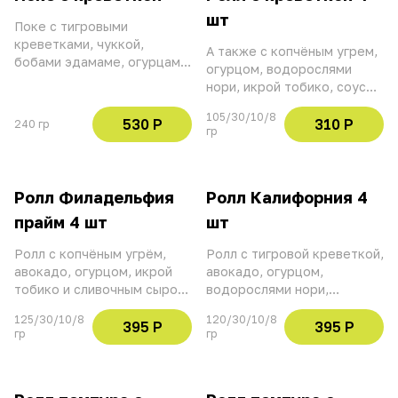
шт
Поке с тигровыми
креветками, чуккой,
А также с копчёным угрем,
бобами эдамаме, огурцами,
огурцом, водорослями
рисом, томатами черри,
нори, икрой тобико, соусом
соусом понзу, ростками
спайс и нежным творожным
гороха, кунжутом и
105/30/10/8
сыром
530 Р
310 Р
240 гр
гр
манговым соусом
Ролл Филадельфия
Ролл Калифорния 4
прайм 4 шт
шт
Ролл с копчёным угрём,
Ролл с тигровой креветкой,
авокадо, огурцом, икрой
авокадо, огурцом,
тобико и сливочным сыром
водорослями нори,
— в обсыпке из кунжута,
майонезом, обваленный в
125/30/10/8
120/30/10/8
под соусом унаги.
икре тобико
395 Р
395 Р
гр
гр
*Возможно содержание
косточек в угре