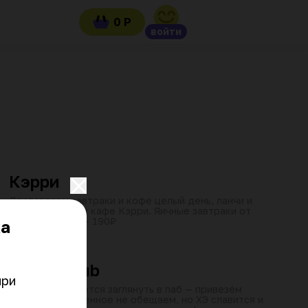
0 Р
войти
от 45 мин
08:00–21:45
₽
₽
₽
Кэрри
Доставляем завтраки и кофе целый день, ланчи и
фитнес-меню из кафе Кэрри. Яичные завтраки от
90₽, злаковые — 190₽
ка
от 60 мин
15:00–21:45
₽
₽
₽
Harat's pub
ри 
Если не получается заглянуть в паб — привезём
Harat's к вам. Пенное не обещаем, но ХЭ славится и