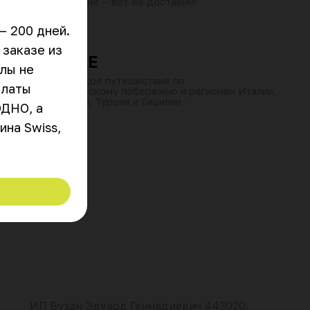
своим меню кухни — вот ее доставим!
от 60 мин
10:00–23:30
₽
₽
₽
 200 дней. 
заказе из 
LUNASOLE
лы не 
Гастрономическое путешествие по
латы 
средиземноморскому побережью и регионам Италии,
Греции, Израиля, Турции и Сицилии
ДНО, а 
на Swiss, 
ИП Бузан Эдуард Геннадиевич 443020,