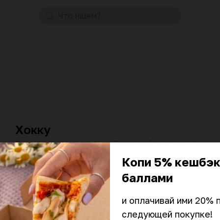
Что ищем?
от 60 мин
10:00–00:45
₽
₽
₽
Хокку
Портал в колоритную Азию: 5 вариаций том ямов, 39
позиций роллов от 190₽, большие порции раменов от
390₽
Копи 5% кешбэ
от 60 мин
10:00–23:45
₽
₽
₽
баллами
Дом Нино
и оплачивай ими 20% п
Ресторан настоящей грузинской кухни: сочный
следующей покупке!

мангал, румяные хачапури с тянущимся сыром,