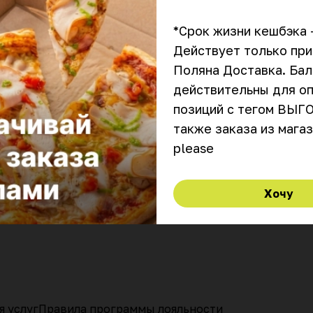
хинкали с ароматным бульоном и авторские горячие
блюда
от 60 мин
11:00–23:30
₽
₽
₽
*Срок жизни кешбэка —
Действует только при 
Русико
Поляна Доставка. Бал
Ресторан русско-грузинской кухни. Классические
действительны для оп
интерпретации от борща с копченой вишней до
грузинских хинкали
позиций с тегом ВЫГО
также заказа из магази
Хочу
я услуг
Правила программы лояльности