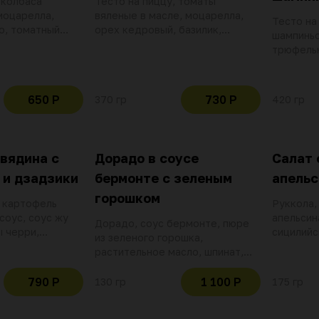
 колбаса
Тесто на пиццу, томаты
моцарелла,
вяленые в масле, моцарелла,
Тесто на
о, томатный
орех кедровый, базилик,
шампиньо
оливковое масло, томатный
трюфельн
соус
оливково
сливочны
650 Р
730 Р
370 гр
420 гр
вядина с
Дорадо в соусе
Салат 
 и дзадзики
бермонте с зеленым
апель
горошком
, картофель
Руккола,
соус, соус жу
апельсин
Дорадо, соус бермонте, пюре
ы черри,
сицилийс
из зеленого горошка,
, сушеный
мякоти к
растительное масло, шпинат,
ки, приправы
оливково
зеленый горошек, кресс-салат,
, красный лук,
меда и у
базиликовое масло, орех
790 Р
1 100 Р
130 гр
175 гр
ый лук, шпинат
лангусти
фисташки, перец черный
черри, п
горошек
тунец, ч