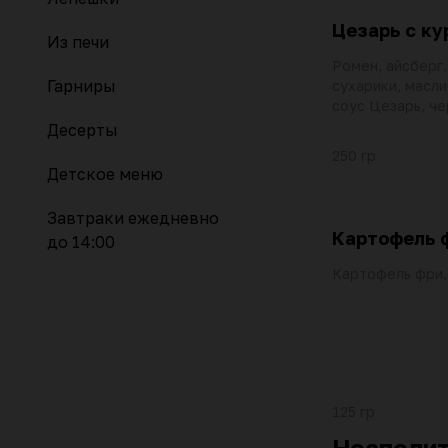
Цезарь с ку
Из печи
Ромен, айсберг,
Гарниры
сухарики, масли
соус Цезарь, ч
Десерты
250 гр
Детское меню
Завтраки ежедневно
Картофель 
до 14:00
Картофель фри,
125 гр
Неаполит