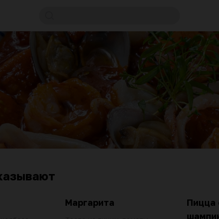
казывают
Маргарита
Пицца 
шампи