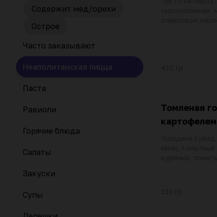
Тесто на пиццу,
Содержит мед/орехи
сырокопченая, 
оливковое масл
Острое
соус
Часто заказывают
Неаполитанская пицца
410 гр
Паста
Томленая го
Равиоли
картофелем
Горячие блюда
Говядина сувид
мини, томатный 
Салаты
куриный, томат
куриный бульон
Закуски
базилик, дзадзи
зира и кориандр
330 гр
Супы
петрушка, зелен
Лепешки