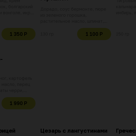
вид, крем
Тигровые
ок, болгарский
кальмара
Дорадо, соус бермонте, пюре
 вонголе, икра
имбирь, 
из зеленого горошка,
алат, петрушка,
черри, т
растительное масло, шпинат,
очное масло,
петрушка
зеленый горошек, кресс-салат,
(шиитаке
базиликовое масло, орех
1 350 Р
1 100 Р
130 гр
250 гр
водоросл
фисташки, перец черный
уксус, со
горошек
рисовое 
водка
-
ног, картофель
 масло, перец
аты черри,
зеленое
оус ромеско
1 990 Р
рец рамиро,
ндук, уксус
, кунжутное
бульон)
рицей
Цезарь с лангустинами
Гречес