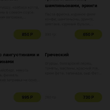
шампиньонами, эринги
 пиццу, колбаса котта,
ны в соевом соусе,
Паста фреска, куриное филе
ая заправка,
конфи, шампиньоны, эринги,
е масло, моцарелла,
шиитаке, куриный бульон,
й соус
сливки, лук, чеснок, петрушка,
пармезан, устричный соус,
850 Р
650 Р
330 гр
оливковое масло, кресс-салат
с лангустинами и
Греческий
синами
Огурцы, болгарский перец,
томаты, маслины, красный лук,
 айсберг, мякоть
крем фета, тапинада, сыр Фета,
а, фенхель,
базилик, оливковое масло,
кая заправка на основе
греческая заправка
расного апельсина,
го масла, сока лимона,
стричного соуса,
995 Р
730 Р
280 гр
ны, маринованные
армезан, сушеный
еснок, тимьян