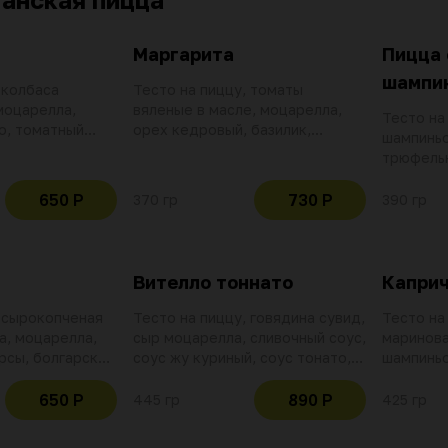
Маргарита
Пицца 
шампи
 колбаса
Тесто на пиццу, томаты
моцарелла,
вяленые в масле, моцарелла,
Тесто на
о, томатный
орех кедровый, базилик,
шампиньо
оливковое масло, томатный
трюфельн
соус
оливково
сливочны
650 Р
730 Р
370 гр
390 гр
Вителло тоннато
Капри
, сырокопченая
Тесто на пиццу, говядина сувид,
Тесто на
а, моцарелла,
сыр моцарелла, сливочный соус,
маринова
рсы, болгарский
соус жу куриный, соус тонато,
шампиньо
ое масло,
зеленый базилик, крем
сыр моца
бальзамик, вяленые томаты, сыр
оливки, 
650 Р
890 Р
445 гр
425 гр
пармезан
оливково