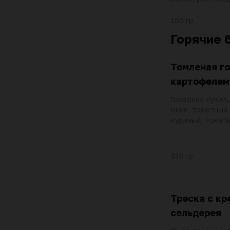
петрушка, грибы
160 гр
Горячие 
Томленая го
картофелем
Говядина сувид
мини, томатный 
куриный, томат
куриный бульон
базилик, дзадзи
зира и кориандр
330 гр
петрушка, зелен
Треска c кр
сельдерея