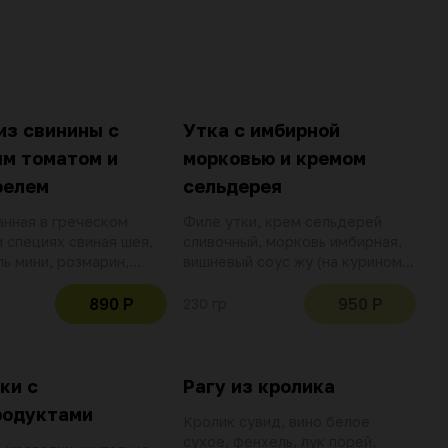
из свинины с
Утка с имбирной
м томатом и
морковью и кремом
фелем
сельдерея
нная в греческом
Филе утки, крем сельдерей
и специях свиная шея,
сливочный, морковь имбирная,
ь мини, розмарин,
вишневый соус жу (на курином
сливочное масло, салат
бульоне), салат кейл,
маты, орегано, базилик
растительное масло
890 Р
950 Р
230 гр
 зеленый лук, соус
 (йогурт греческий,
очный, огурец, чеснок)
ки с
Рагу из кролика
родуктами
Кролик сувид, вино белое
сухое, фенхель, лук порей,