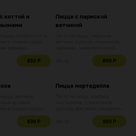
с коттой и
Пицца с пармской
ньонами
ветчиной
 пиццу, колбаса котта,
Тесто на пиццу, пармская
ны в соевом соусе,
ветчина, руккола, моцарелла,
ая заправка,
пармезан, оливковое масло,
е масло, моцарелла,
томатный соус
й соус
850 Р
890 Р
385 гр
чоза
Пицца мортаделла
 пиццу, ветчина,
Тесто на пиццу, колбаса
нный артишок,
мортаделла, страчателла,
ны в соевом соусе,
руккола, фисташка, моцарелла,
релла, томатный соус,
оливковое масло, сливочный
сыр пармезан,
соус
830 Р
950 Р
385 гр
е масло