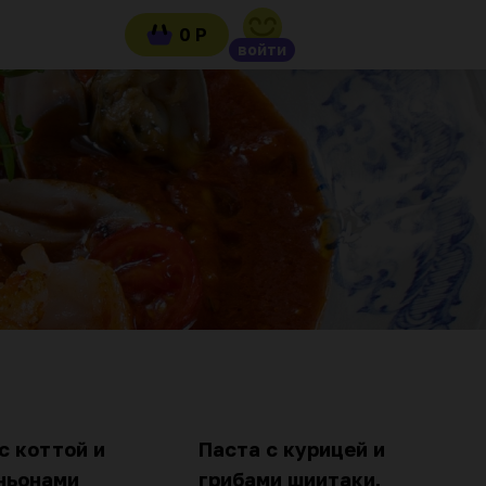
0 Р
войти
с коттой и
Паста с курицей и
ньонами
грибами шиитаки,