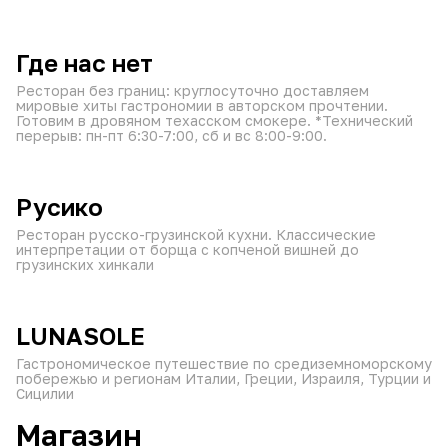
от 60 мин
круглосуточно
₽
₽
₽
Где нас нет
Ресторан без границ: круглосуточно доставляем
мировые хиты гастрономии в авторском прочтении.
Готовим в дровяном техасском смокере. *Технический
перерыв: пн-пт 6:30-7:00, сб и вс 8:00-9:00.
от 60 мин
11:00–23:30
₽
₽
₽
Русико
Ресторан русско-грузинской кухни. Классические
интерпретации от борща с копченой вишней до
грузинских хинкали
от 60 мин
10:00–23:30
₽
₽
₽
LUNASOLE
Гастрономическое путешествие по средиземноморскому
побережью и регионам Италии, Греции, Израиля, Турции и
Сицилии
Магазин