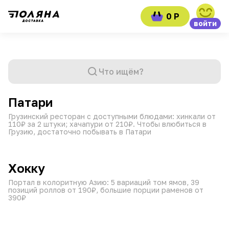
0 Р
войти
Что ищём?
от 45 мин
11:00–23:30
₽
₽
₽
Патари
Грузинский ресторан с доступными блюдами: хинкали от
110₽ за 2 штуки; хачапури от 210₽. Чтобы влюбиться в
Грузию, достаточно побывать в Патари
от 60 мин
10:00–00:45
₽
₽
₽
Хокку
Портал в колоритную Азию: 5 вариаций том ямов, 39
позиций роллов от 190₽, большие порции раменов от
390₽
от 45 мин
09:00–21:45
₽
₽
₽