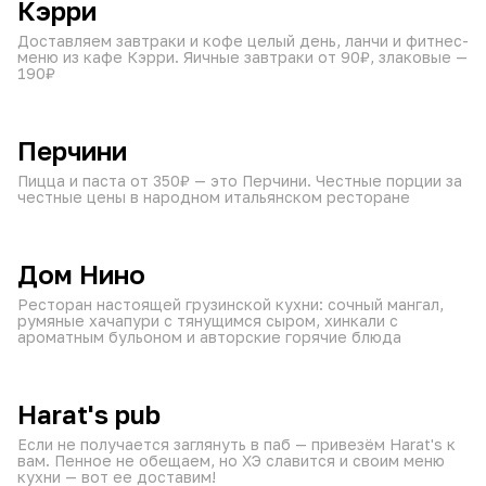
Кэрри
Доставляем завтраки и кофе целый день, ланчи и фитнес-
меню из кафе Кэрри. Яичные завтраки от 90₽, злаковые —
190₽
от 60 мин
10:00–22:45
₽
₽
₽
Перчини
Пицца и паста от 350₽ — это Перчини. Честные порции за
честные цены в народном итальянском ресторане
от 60 мин
10:00–23:45
₽
₽
₽
Дом Нино
Ресторан настоящей грузинской кухни: сочный мангал,
румяные хачапури с тянущимся сыром, хинкали с
ароматным бульоном и авторские горячие блюда
от 60 мин
15:00–21:45
₽
₽
₽
Harat's pub
Если не получается заглянуть в паб — привезём Harat's к
вам. Пенное не обещаем, но ХЭ славится и своим меню
кухни — вот ее доставим!