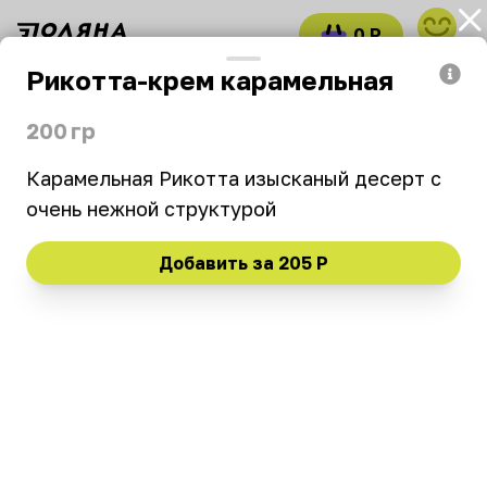
0 Р
войти
Рикотта-крем карамельная
Подарочные наборы
Сыр
Пате
200 гр
Swiss, please
Карамельная Рикотта изысканый десерт с 
очень нежной структурой
11:00–19:00
₽
₽
₽
Добавить за
205 Р
Новинка
Подарочные наборы
Набор №1
Набор №2
Предзаказ за 1 день! Сыр
Предзаказ за 1 день! Сыр