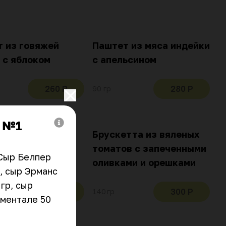
 из говяжей
Паштет из мяса индейки
 с яблоком
с апельсином
260 Р
280 Р
90 гр
а №1
тта из
Брускетта из вяленых
ков с вялеными
томатов с запеченными
Сыр Белпер 
ами
оливками и орешками
 сыр Эрманс 
гр, сыр 
300 Р
300 Р
140 гр
ментале 50 