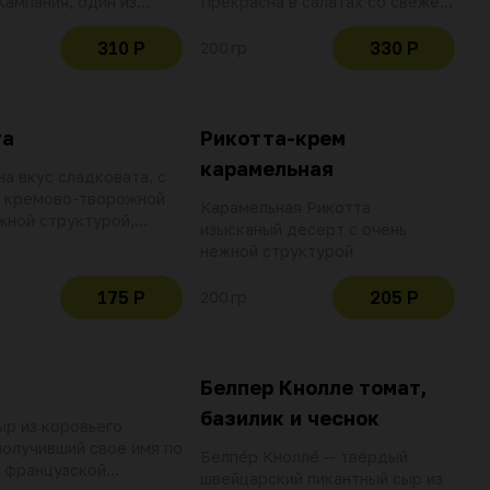
Кампания, один из
Прекрасна в салатах со свежей
 известных видов
рукколой или базиликом,
го сыра
помидорами и бальзамическим
310 Р
330 Р
200 гр
кремом
та
Рикотта-крем
карамельная
на вкус сладковата, с
й кремово-творожной
Карамельная Рикотта
жной структурой,
изысканый десерт с очень
мового цвета
нежной структурой
175 Р
205 Р
200 гр
Белпер Кнолле томат,
базилик и чеснок
ыр из коровьего
получивший своё имя по
Белпéр Кноллé — твёрдый
 французской
швейцарский пикантный сыр из