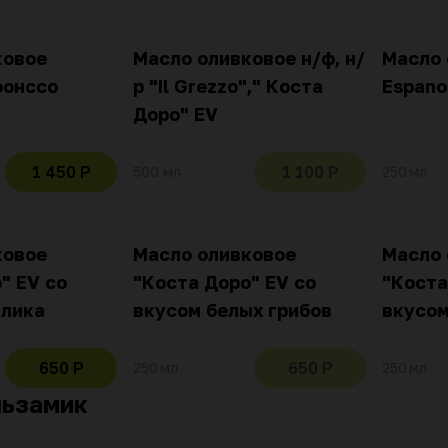
ковое
Масло оливковое н/ф, н/
Масло 
фонссо
р "Il Grezzo"," Коста
Espano
Доро" EV
1 450 Р
1 100 Р
500 мл
250 мл
ковое
Масло оливковое
Масло 
" EV со
"Коста Доро" EV со
"Коста
илика
вкусом белых грибов
вкусом
650 Р
650 Р
250 мл
250 мл
льзамик