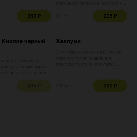
и, где его впервые
коровьего молока в корочке из
или
смеси специй
360 Р
205 Р
80 гр
 Кнолле черный
Халлуми
Этот сыр отличается высокой
температурой плавления,
Кноллé — твёрдый
благодаря этому его легко
кий пикантный сыр из
жарить или готовить на гриле
о молока в корочке из
еций
205 Р
320 Р
250 гр