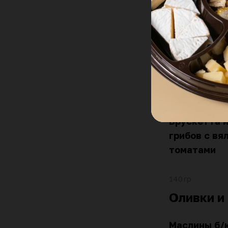
Брускетта 
томатов с 
140 гр
Брускетта 
грибов с вя
томатами
140 гр
Оливки и
Маслины б/к