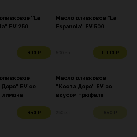
оливковое "La
Масло оливковое "La
la" EV 250
Espanola" EV 500
600 Р
1 000 Р
500 мл
оливковое
Масло оливковое
 Доро" EV со
"Коста Доро" EV со
 лимона
вкусом трюфеля
650 Р
650 Р
250 мл