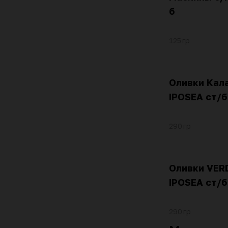
б
125 гр
Оливки Кал
IPOSEA ст/б
290 гр
Оливки VER
IPOSEA ст/б
290 гр