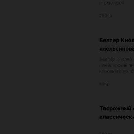
структурой
200 гр
Белпер Кно
апельсинов
Белпéр Кноллé 
швейцарский пи
коровьего моло
смеси специй
80 гр
Творожный 
классическ
200 гр