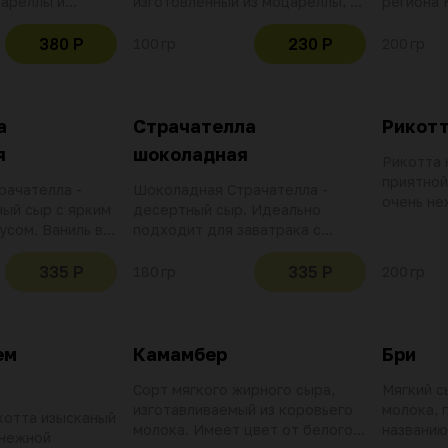
ареллы и
изготовленный из моцареллы, c
региона 
авляющий собой
нежной начинкой из
наиболее
очек,
страчателлы. Идеальна с солью,
вытяжно
380 Р
230 Р
100 гр
200 гр
из моцареллы, c
черным перцем, оливковым
й из
маслом и кусочком свежего
еальна с солью,
хлеба
 оливковым
а
Страчателла
Рикот
ком свежего
я
шоколадная
Рикотта 
приятно
рачателла -
Шоколадная Страчателла -
очень не
ый сыр с ярким
десертный сыр. Идеально
бело-кре
усом. Ваниль в
подходит для заватрака с
яет приятный
тостами, блинчиками,
рикотниками и фруктами или
335 Р
335 Р
180 гр
200 гр
как самостоятельный десерт к
кофе
ем
Камамбер
Бри
Сорт мягкого жирного сыра,
Мягкий с
изготавливаемый из коровьего
молока, 
отта изысканый
молока. Имеет цвет от белого
названию
 нежной