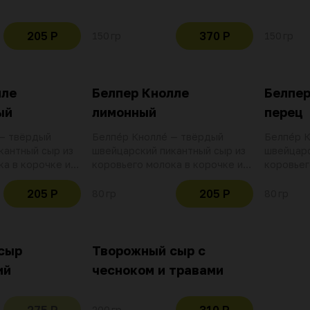
до светло-сливочного. Имеет
провинци
насыщенный вкус с грибными
приготов
нотами
205 Р
370 Р
150 гр
150 гр
лле
Белпер Кнолле
Белпер
ый
лимонный
перец
— твёрдый
Белпéр Кноллé — твёрдый
Белпéр 
кантный сыр из
швейцарский пикантный сыр из
швейцарс
ка в корочке из
коровьего молока в корочке из
коровьег
смеси специй
смеси сп
205 Р
205 Р
80 гр
80 гр
сыр
Творожный сыр с
ий
чесноком и травами
200 гр