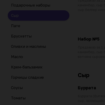
Предзаказ за 1 
Подарочные наборы
камамбер, сыр 
сыр белпер кно
швейцарская ко
Сыр
Пате
Брускетты
Набор №5
Оливки и маслины
Предзаказ за 1 
камамбер, сыр 
Масло
ветчина сыровя
буррата мини, с
гр, сыр чеддер 
Крем-бальзамик
сушеные, горчи
Сыр
паштет из говяж
Горчицы сладкие
трюфелем, олив
орехов 50 гр
Буррата
Соусы
Буррата (Burrat
Томаты
сыр, являющийс