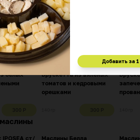
из вяленых
Брускетта из вяленых
Бруске
кешью
томатов с прованскими
запече
травами
вялен
300 Р
300 Р
140 гр
140 гр
Добавить за
1
из белых
Брускетта из вяленых
Бруске
леными
томатов и кедровыми
запече
орешками
прован
300 Р
300 Р
140 гр
140 гр
 маслины
 IPOSEA ст/
Маслины Белла
Масли