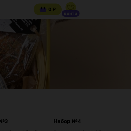
0 Р
войти
 №3
Набор №4