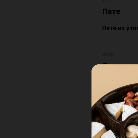
Пате
Пате из ути
90 гр
Брускет
Брускетта г
запеченного
вялеными т
140 гр