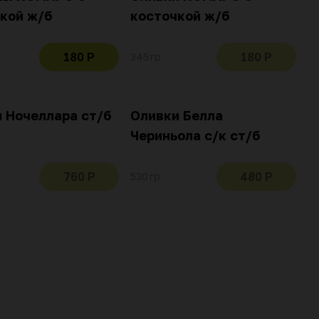
кой ж/б
косточкой ж/б
180 Р
180 Р
345 гр
 Ночеллара ст/б
Оливки Белла
Чериньола с/к ст/б
760 Р
480 Р
530 гр