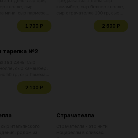
з за 1 день! Сыр бри,
Предзаказ за 1 день! Сыр
ер кнолле, сыр
камамбер, сыр белпер кнолле,
а мини, сыр пармезан
сыр страчателла 100 гр, сыр
р Эрманс 50 гр., сыр
пармезан 50 гр, сыр моцарелла
50 гр
мини, брускетта из запеченных
1 700 Р
2 600 Р
оливок и вяленых томатов,
горчица фруктовая Апельсин,
маслины ипосеа, микс орехов 50
гр
я тарелка №2
з за 1 день! Сыр
нолле, сыр камамбер,
нс 50 гр, сыр Памезан
р Монгрот 50 гр, сыр
0 гр, Сыр тет де муан
2 100 Р
елла
Страчателла
сыр итальянского
Страчателла - это нити
дения, родом из
моцареллы в сливках.