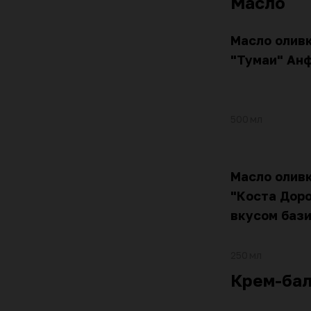
Масло
Масло олив
"Тумаи" Ан
500 мл
Масло олив
"Коста Доро
вкусом баз
250 мл
Крем-ба