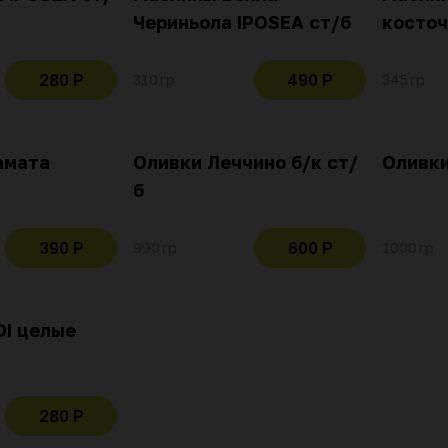
Чериньола IPOSEA ст/б
косточ
280 Р
490 Р
310 гр
345 гр
амата
Оливки Леччино б/к ст/
Оливки
б
390 Р
600 Р
990 гр
1000 гр
DI целые
280 Р