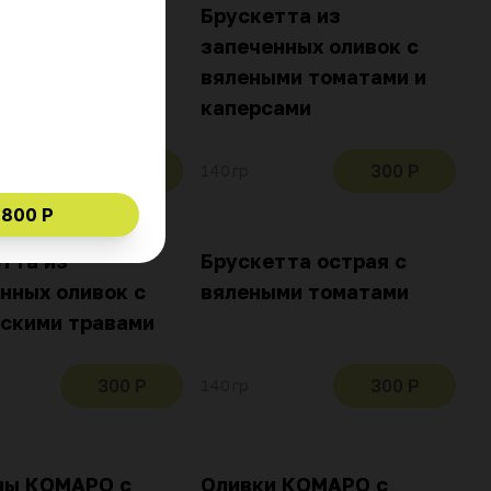
тта из
Брускетта из
нных оливок с
запеченных оливок с
ыми томатами
вялеными томатами и
каперсами
300 Р
300 Р
140 гр
 800 Р
тта из
Брускетта острая с
нных оливок с
вялеными томатами
скими травами
300 Р
300 Р
140 гр
ны КОМАРО с
Оливки КОМАРО с