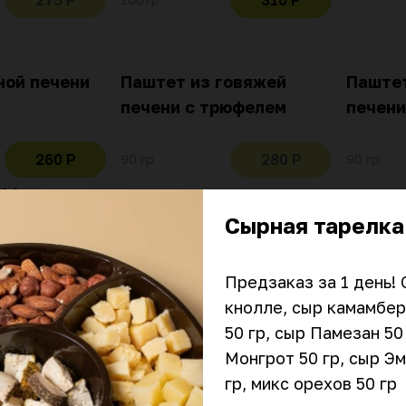
275 Р
310 Р
ной печени
Паштет из говяжей
Паштет
печени с трюфелем
печени
260 Р
280 Р
90 гр
90 гр
ты
Сырная тарелк
уакамоле из
Брускетта десертная из
Бруске
 авокадо с
запеченной клубники с
артишо
Предзаказ за 1 день! 
оматами
кешью
томат
кнолле, сыр камамбер,
50 гр, сыр Памезан 50 
300 Р
300 Р
180 гр
140 гр
Монгрот 50 гр, сыр Эм
гр, микс орехов 50 гр