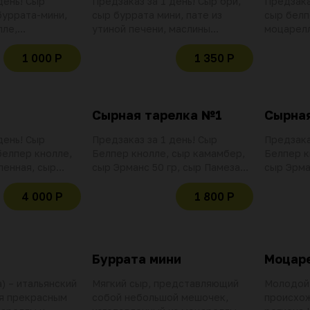
день! Сыр
Предзаказ за 1 день! Сыр бри,
Предзака
буррата-мини,
сыр буррата мини, пате из
сыр белп
лле,
утиной печени, маслины
моцарелл
ровка
Artigiano
50 гр, сы
Монгрот 
1 000 Р
1 350 Р
Сырная тарелка №1
Сырна
день! Сыр
Предзаказ за 1 день! Сыр
Предзака
белпер кнолле,
Белпер кнолле, сыр камамбер,
Белпер к
ленная, сыр
сыр Эрманс 50 гр, сыр Памезан
сыр Эрма
ыр пармезан 50
50 гр, сыр Монгрот 50 гр, сыр
50 гр, сы
50 гр, томаты
Эмментале 50 гр, микс орехов
Чеддер 5
4 000 Р
1 800 Р
ца груша,
50 гр
50 гр
ей печени с
ки ипосеа, микс
Буррата мини
Моцар
a) – итальянский
Мягкий сыр, представляющий
Молодой 
я прекрасным
собой небольшой мешочек,
происхож