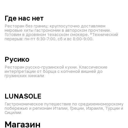
от 60 мин
круглосуточно
₽
₽
₽
Где нас нет
Ресторан без границ: круглосуточно доставляем
мировые хиты гастрономии в авторском прочтении.
Готовим в дровяном техасском смокере. *Технический
перерыв: пн-пт 6:30-7:00, сб и вс 8:00-9:00.
от 60 мин
11:00–23:30
₽
₽
₽
Русико
Ресторан русско-грузинской кухни. Классические
интерпретации от борща с копченой вишней до
грузинских хинкали
от 60 мин
10:00–23:30
₽
₽
₽
LUNASOLE
Гастрономическое путешествие по средиземноморскому
побережью и регионам Италии, Греции, Израиля, Турции и
Сицилии
Магазин