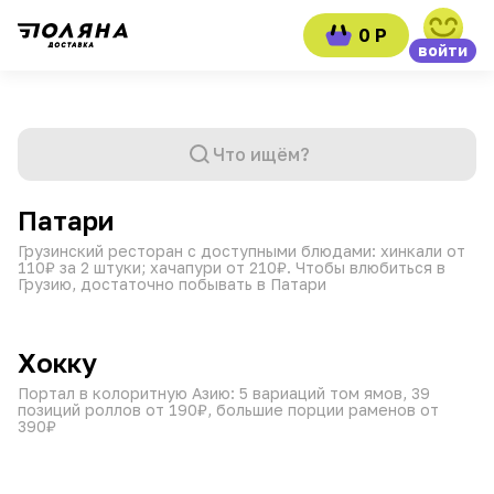
0 Р
войти
Что ищём?
от 45 мин
11:00–23:30
₽
₽
₽
Патари
Грузинский ресторан с доступными блюдами: хинкали от
110₽ за 2 штуки; хачапури от 210₽. Чтобы влюбиться в
Грузию, достаточно побывать в Патари
от 60 мин
10:00–00:45
₽
₽
₽
Хокку
Портал в колоритную Азию: 5 вариаций том ямов, 39
позиций роллов от 190₽, большие порции раменов от
390₽
от 45 мин
08:00–21:45
₽
₽
₽