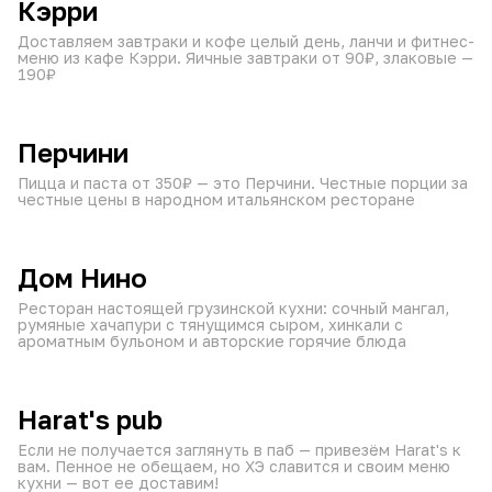
Кэрри
Доставляем завтраки и кофе целый день, ланчи и фитнес-
меню из кафе Кэрри. Яичные завтраки от 90₽, злаковые —
190₽
от 60 мин
10:00–22:45
₽
₽
₽
Перчини
Пицца и паста от 350₽ — это Перчини. Честные порции за
честные цены в народном итальянском ресторане
от 60 мин
10:00–23:45
₽
₽
₽
Дом Нино
Ресторан настоящей грузинской кухни: сочный мангал,
румяные хачапури с тянущимся сыром, хинкали с
ароматным бульоном и авторские горячие блюда
от 60 мин
15:00–21:45
₽
₽
₽
Harat's pub
Если не получается заглянуть в паб — привезём Harat's к
вам. Пенное не обещаем, но ХЭ славится и своим меню
кухни — вот ее доставим!