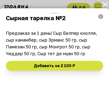
0 Р
войти
Сырная тарелка №2
Подарочные наборы
Сыр
Пате
Предзаказ за 1 день! Сыр Белпер кнолле, 
Swiss, please
сыр камамбер, сыр Эрманс 50 гр, сыр 
Памезан 50 гр, сыр Монгрот 50 гр, сыр 
11:00–11:00
₽
₽
₽
Чеддер 50 гр, Сыр тет де муан 50 гр
Добавить за
2 100 Р
Новинка
Подарочные наборы
Набор №1
Набор №2
Предзаказ за 1 день! Сыр
Предзаказ за 1 день! Сыр