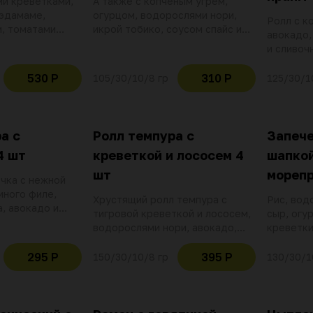
ми креветками,
А также с копчёным угрем,
 эдамаме,
огурцом, водорослями нори,
Ролл с к
м, томатами
икрой тобико, соусом спайс и
авокадо,
онзу, ростками
нежным творожным сыром
и сливоч
ом и манговым
из кунжу
*Возмож
530 Р
310 Р
105/30/10/8 гр
125/30/1
косточек
а с
Ролл темпура с
Запече
4 шт
креветкой и лососем 4
шапкой
шт
морепр
чка с нежной
иного филе,
Хрустящий ролл темпура с
Рис, вод
, авокадо и
тигровой креветкой и лососем,
сыр, огур
а. Украшаем
водорослями нори, авокадо,
креветки
 унаги,
икрой тобико и сливочным
кунжут. 
иями шичими
сыром
и зелены
295 Р
395 Р
150/30/10/8 гр
130/30/1