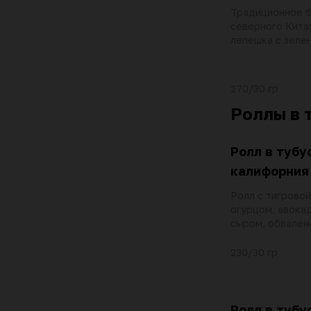
Традиционное 
северного Кита
лепешка с зеле
кинзой, кунжуто
йогуртом васаб
170/30 гр
Роллы в 
Ролл в тубу
калифорния
Ролл с тигровой
огурцом, авока
сыром, обвален
тобико
230/30 гр
Ролл в тубу