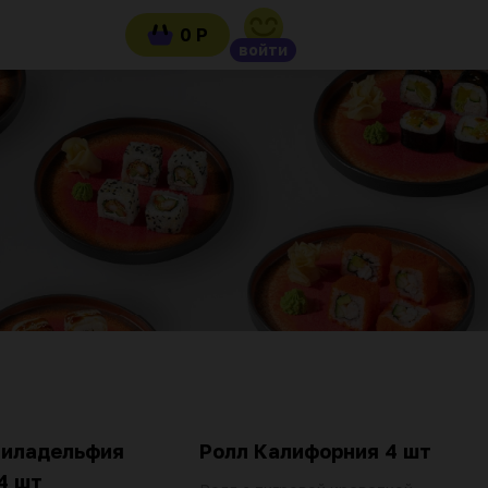
0 Р
войти
Филадельфия
Ролл Калифорния 4 шт
4 шт