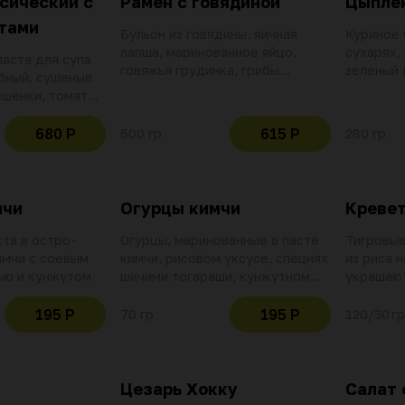
сический с
Рамен с говядиной
Цыпле
тами
Бульон из говядины, яичная
Куриное 
лапша, маринованное яйцо,
сухарях, 
паста для супа
говяжья грудинка, грибы
зеленый 
ыбный, сушеные
шиитаке, водоросли нори,
фритюрн
ешенки, томаты
рыбный бульон, кунжутное
 лук, перец
масло, зеленый лук, лук порей,
ло том ям, рис,
680 Р
615 Р
600 гр
280 гр
арахис, кунжут
ые креветки,
лемонграсс,
тогараши
мчи
Огурцы кимчи
Кревет
та в остро-
Огурцы, маринованные в пасте
Тигровые
имчи с соевым
кимчи, рисовом уксусе, специях
из риса 
ью и кунжутом
шичими тогараши, кунжутном
украшают
масле и чесноке
ананасов
195 Р
195 Р
70 гр
120/30 гр
Цезарь Хокку
Салат 