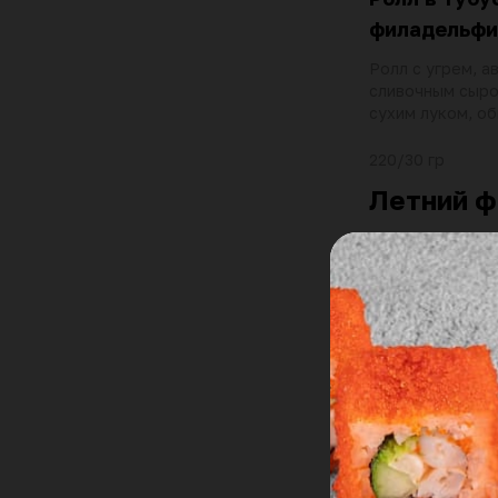
филадельфи
Ролл с угрем, а
сливочным сыр
сухим луком, об
тобико
220/30 гр
Летний ф
Кукси с гов
Холодный суп с
грудинкой, яичн
капустой и огур
омлетом, гриба
томатами черри
огурцами, зеле
570 гр
укропом, соусо
белым и черным