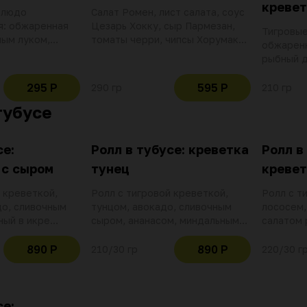
кревет
блюдо
Салат Ромен, лист салата, соус
я: обжаренная
Цезарь Хокку, сыр Пармезан,
Тигровые
ным луком,
томаты черри, чипсы Хорумаки,
обжаренн
м. Подается с
куриное филе, масло
рыбный д
и
растительное, соус терияки,
масло, с
яйцо маринованое
томаты ч
295 Р
595 Р
290 гр
210 гр
карри, к
тубусе
се:
Ролл в тубусе: креветка
Ролл в
 с сыром
тунец
кревет
 креветкой,
Ролл с тигровой креветкой,
Ролл с т
до, сливочным
тунцом, авокадо, сливочным
лососем,
ный в икре
сыром, ананасом, миндальными
салатом 
лепестками
890 Р
890 Р
210/30 гр
220/30 г
се: