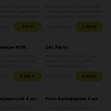
ый ролл с креветкой и
Запеченный ролл с креветкой и
ой (4 шт.), запеченный
моцареллой (8 шт.), запеченный
ыпленком и луком фри
ролл с шапкой из лосося (4 шт.),
запеченный ролл с
запеченный ролл с шапкой из
 лосося (4 шт.).
угря (4 шт.), запеченный ролл с
770 Р
1 350 Р
2 шт.)
760 гр (20 шт.)
ус (2 шт.), имбирь,
шапкой из морепродуктов (4
шт.). Соус соевый (2 шт.),
е действительно при
имбирь, васаби. Использование
анной позиции
баллов и скидок не
ремиум NEW
Сет Party
действительно при оплате
л с тунцом татаки (6
данной позиции
Ролл Калифорния (4 шт.), ролл
л из тунца, лосося и
манго, тунец (4 шт.), ролл
(4 шт.), ролл с
Радужный (4 шт.), ролл
 креветкой и грушей (6
Калифорния лосось-тунец (4
с соевый (2 шт.),
шт.), ролл тунец, креветка,
1 700 Р
2 950 Р
6 шт.)
1305 гр (36 шт.)
васаби. Использование
апельсин (4 шт.), ролл краб,
 скидок не
тунец (4 шт.), ролл в сливочном
ельно при оплате
сыре с угрем (4 шт.), ролл
озиции
Филадельфия (8 шт.). Соус
 креветкой 4 шт
Ролл Калифорния 4 шт
соевый (4 шт.), имбирь, васаби.
Использование баллов и скидок
с копчёным угрем,
Ролл с тигровой креветкой,
не действительно при оплате