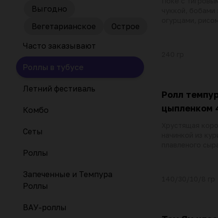
Поке с тигровы
Выгодно
чуккой, бобами
огурцами, рисо
Вегетарианское
Острое
черри, соусом п
гороха, кунжут
Часто заказывают
соусом
240 гр
Роллы в тубусе
Летний фестиваль
Ролл темпур
цыпленком 
Комбо
Хрустящая коро
Сеты
начинкой из кур
плавленого сыра
Роллы
сливочного сыр
соусами спайс и
Запеченные и Темпура
посыпаем спец
140/30/10/8 гр
тогараши
Роллы
ВАУ-роллы