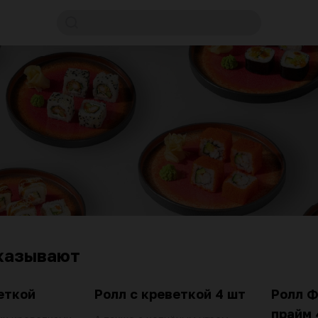
казывают
еткой
Ролл с креветкой 4 шт
Ролл 
прайм 