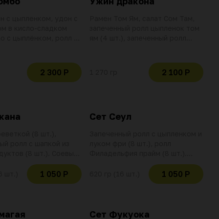
омбо
Ужин дракона
н с цыпленком, удон с
Рамен Том Ям, салат Сом Там,
м в кисло-сладком
запеченный ролл цыпленок том
ао с цыплёнком, ролл с
ям (4 шт.), запеченный ролл
й темпура (8 шт.), ролл
креветка том ям (4 шт.), ролл
ось (8 шт.), имбирь,
тунец, креветка, апельсин (4
оевый соус (2 шт.).
шт.), имбирь, васаби, соевый
2 300 Р
2 100 Р
1 270 гр
вание баллов и скидок
соус (2 шт.). Использование
вительно при оплате
баллов и скидок не
озиции
действительно при оплате
данной позиции
кана
Сет Сеул
еветкой (8 шт.),
Запеченный ролл с цыпленком и
ый ролл с шапкой из
луком фри (8 шт.), ролл
уктов (8 шт.). Соевый
Филадельфия прайм (8 шт.).
т.), имбирь, васаби.
Соевый соус (3 шт.), имбирь,
вание баллов и скидок
васаби. Использование баллов и
1 050 Р
1 050 Р
6 шт.)
620 гр (16 шт.)
вительно при оплате
скидок не действительно при
озиции
оплате данной позиции
магая
Сет Фукуока