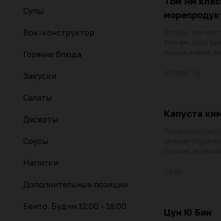
Том Ям клас
Супы
морепродук
Вок-конструктор
Бульон том ям, 
том ям, соус р
листья лайма, в
Горячие блюда
черри, репчатый
чили, кинза, мас
470/80 гр
Закуски
кальмар, тигров
корень имбиря, 
Салаты
специи шичими 
Капуста ки
Десерты
Пекинская капус
Соусы
пряном соусе к
соусом, морков
Напитки
70 гр
Дополнительные позиции
Бенто. Будни 12:00 - 16:00
Цун Ю Бин