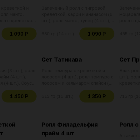
 креветкой и
Запеченный ролл с тигровой
Запеченн
ролл манго,
креветкой, карри и ананасом (6
моцарелл
ролл с креветкой
шт.), ролл манго, тунец (4 шт.),
ролл с ц
. Соевый соус (2
ролл с креветкой (4 шт.).
(4 шт.), 
саби.
Соевый соус (2 шт.), имбирь,
шапкой из
1 090 Р
1 090 Р
630 гр (14 шт.)
455 гр (1
баллов и скидок
васаби. Использование баллов и
Соевый со
но при оплате
скидок не действительно при
васаби. Использование баллов и
оплате данной позиции
скидок н
оплате д
Сет Татикава
Сет П
я (8 шт.), ролл
Ролл темпура с креветкой и
Блэк рол
йм (4 шт.),
лососем (4 шт.), ролл темпура с
шт.), рол
 (4 шт.). Соус
лососем и кальмаром спайси (8
креветки 
имбирь, васаби.
шт.), ролл темпура с лососем (4
тигровой
баллов и скидок
шт.). Соус соевый (2 шт.),
шт.). Соу
1 450 Р
1 350 Р
615 гр (16 шт.)
715 гр (1
но при оплате
имбирь, васаби. Использование
имбирь, 
баллов и скидок не
баллов и
действительно при оплате
действит
данной позиции
данной п
еткой
Ролл Филадельфия
Ролл с
шт
прайм 4 шт
А также 