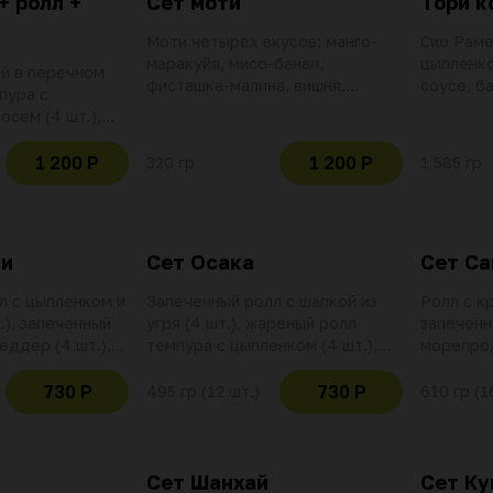
+ ролл +
Сет моти
Тори к
Моти четырех вкусов: манго-
Сио Раме
маракуйя, мисо-банан,
цыпленко
ой в перечном
фисташка-малина, вишня.
соусе, б
пура с
Использование баллов и скидок
креветко
осем (4 шт.),
не действительно при оплате
краб, лос
ь (4 шт.).
данной позиции
васаби, с
баллов и скидок
1 200 Р
1 200 Р
320 гр
1 585 гр
Использо
но при оплате
не дейст
данной п
ки
Сет Осака
Сет Са
л с цыпленком и
Запеченный ролл с шапкой из
Ролл с кр
.), запеченный
угря (4 шт.), жареный ролл
запеченн
еддер (4 шт.),
темпура с цыпленком (4 шт.),
морепрод
 креветкой и
запеченный ролл с шапкой из
соус (3 ш
. Соевый соус (2
морепродуктов (4 шт.). Соевый
Использо
730 Р
730 Р
495 гр (12 шт.)
610 гр (1
саби.
соус (2 шт.), имбирь, васаби.
не дейст
баллов и скидок
Использование баллов и скидок
данной п
но при оплате
не действительно при оплате
данной позиции
Сет Шанхай
Сет Ку