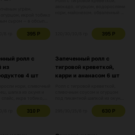
Ролл с тигровой креветкой,
авокадо, огурцом, водорослями
опчёным угрём,
нори, майонезом, обваленный в
 огурцом, икрой тобико
икре тобико
ным сыром — в обсыпке
та, под соусом унаги.
но содержание
395 Р
395 Р
0/8 гр
120/30/10/8 гр
 в угре
нный ролл с
Запеченный ролл с
 из
тигровой креветкой,
одуктов 4 шт
карри и ананасом 6 шт
оросли нори, сливочный
Ролл с тигровой креветкой,
ец, шапка из окуня и
сливочным соусом и огурцом
 спайс, икра тобико,
под пикантной шапкой из окуня,
Украшаем соусом унаги
тобико и васаби-майонеза,
м луком
украшенный ананасовым карри,
310 Р
630 Р
0/8 гр
295/30/15/8 гр
свежими ростками нута и
черным кунжутом