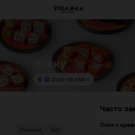
Хокку
10:00–00:45
₽
₽
₽
Часто за
Поке с крев
Новинка
Хит