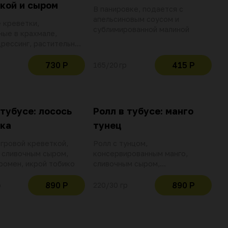
кой и сыром
В панировке, подается с
апельсиновым соусом и
 креветки,
сублимированной малиной
ые в крахмале,
рессинг, растительное
оус ананасовый карри,
ерри, арахис, приправа
730 Р
415 Р
165/20 гр
реметто и микс салата
 тубусе: лосось
Ролл в тубусе: манго
ка
тунец
игровой креветкой,
Ролл с тунцом,
 сливочным сыром,
консервированным манго,
ромен, икрой тобико
сливочным сыром,
маринованной редькой, кинзой
890 Р
890 Р
р
220/30 гр