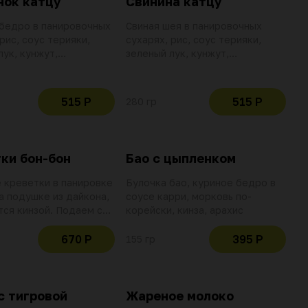
нок катцу
Свинина катцу
бедро в панировочных
Свиная шея в панировочных
рис, соус терияки,
сухарях, рис, соус терияки,
лук, кунжут,
зеленый лук, кунжут,
ое масло
фритюрное масло
515 Р
515 Р
280 гр
ки бон-бон
Бао с цыпленком
 креветки в панировке
Булочка бао, куриное бедро в
на подушке из дайкона,
соусе карри, морковь по-
ся кинзой. Подаем с
корейски, кинза, арахис
ым соусом карри
670 Р
395 Р
155 гр
с тигровой
Жареное молоко