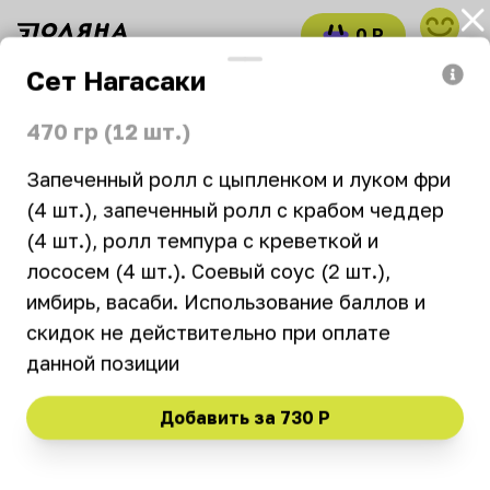
0 Р
войти
Сет Нагасаки
Часто заказывают
Роллы в тубусах
470 гр (12 шт.)
Хокку
Запеченный ролл с цыпленком и луком фри 
(4 шт.), запеченный ролл с крабом чеддер 
10:00–00:45
₽
₽
₽
(4 шт.), ролл темпура с креветкой и 
лососем (4 шт.). Соевый соус (2 шт.), 
имбирь, васаби. Использование баллов и 
Новинка
Хит
Выгодно
Вегетарианское
скидок не действительно при оплате 
Острое
Добавить за
730 Р
Часто заказывают
Поке с креветкой
Ролл с креветкой 4