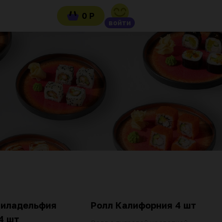
0 Р
войти
Филадельфия
Ролл Калифорния 4 шт
4 шт