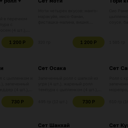
+ ролл +
Сет моти
Тори к
Моти четырех вкусов: манго-
Сио Раме
маракуйя, мисо-банан,
цыпленко
ой в перечном
фисташка-малина, вишня.
соусе, б
пура с
Использование баллов и скидок
креветко
осем (4 шт.),
не действительно при оплате
краб, лос
ь (4 шт.).
данной позиции
васаби, с
баллов и скидок
1 200 Р
1 200 Р
320 гр
1 585 гр
Использо
но при оплате
не дейст
данной п
ки
Сет Осака
Сет Са
л с цыпленком и
Запеченный ролл с шапкой из
Ролл с кр
.), запеченный
угря (4 шт.), жареный ролл
запеченн
еддер (4 шт.),
темпура с цыпленком (4 шт.),
морепрод
 креветкой и
запеченный ролл с шапкой из
соус (3 ш
. Соевый соус (2
морепродуктов (4 шт.). Соевый
Использо
730 Р
730 Р
495 гр (12 шт.)
610 гр (1
саби.
соус (2 шт.), имбирь, васаби.
не дейст
баллов и скидок
Использование баллов и скидок
данной п
но при оплате
не действительно при оплате
данной позиции
Сет Шанхай
Сет Ку