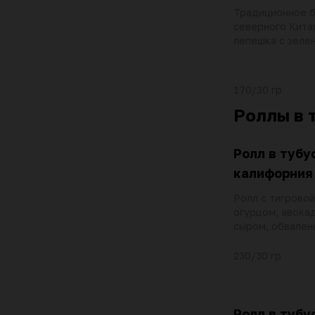
Традиционное 
северного Кита
лепешка с зеле
кинзой, кунжуто
йогуртом васаб
170/30 гр
Роллы в 
Ролл в тубу
калифорния
Ролл с тигровой
огурцом, авока
сыром, обвален
тобико
230/30 гр
Ролл в тубу