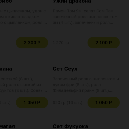
омбо
Ужин дракона
н с цыпленком, удон с
Рамен Том Ям, салат Сом Там,
м в кисло-сладком
запеченный ролл цыпленок том
ао с цыплёнком, ролл с
ям (4 шт.), запеченный ролл
й темпура (8 шт.), ролл
креветка том ям (4 шт.), ролл
ось (8 шт.), имбирь,
тунец, креветка, апельсин (4
оевый соус (2 шт.).
шт.), имбирь, васаби, соевый
2 300 Р
2 100 Р
1 270 гр
вание баллов и скидок
соус (2 шт.). Использование
вительно при оплате
баллов и скидок не
озиции
действительно при оплате
данной позиции
кана
Сет Сеул
еветкой (8 шт.),
Запеченный ролл с цыпленком и
ый ролл с шапкой из
луком фри (8 шт.), ролл
уктов (8 шт.). Соевый
Филадельфия прайм (8 шт.).
т.), имбирь, васаби.
Соевый соус (3 шт.), имбирь,
вание баллов и скидок
васаби. Использование баллов и
1 050 Р
1 050 Р
6 шт.)
620 гр (16 шт.)
вительно при оплате
скидок не действительно при
озиции
оплате данной позиции
магая
Сет Фукуока