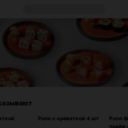
казывают
еткой
Ролл с креветкой 4 шт
Ролл 
прайм 