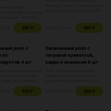
Ролл с тигровой креветкой,
авокадо, огурцом, водорослями
опчёным угрём,
нори, майонезом, обваленный в
 огурцом, икрой тобико
икре тобико
ным сыром — в обсыпке
та, под соусом унаги.
но содержание
395 Р
395 Р
0/8 гр
120/30/10/8 гр
 в угре
нный ролл с
Запеченный ролл с
 из
тигровой креветкой,
одуктов 4 шт
карри и ананасом 6 шт
оросли нори, сливочный
Ролл с тигровой креветкой,
ец, шапка из окуня и
сливочным соусом и огурцом
 спайс, икра тобико,
под пикантной шапкой из окуня,
Украшаем соусом унаги
тобико и васаби-майонеза,
м луком
украшенный ананасовым карри,
310 Р
630 Р
0/8 гр
295/30/15/8 гр
свежими ростками нута и
черным кунжутом