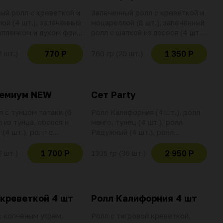
ый ролл с креветкой и
Запеченный ролл с креветкой и
ой (4 шт.), запеченный
моцареллой (8 шт.), запеченный
ыпленком и луком фри
ролл с шапкой из лосося (4 шт.),
запеченный ролл с
запеченный ролл с шапкой из
 лосося (4 шт.).
угря (4 шт.), запеченный ролл с
770 Р
1 350 Р
2 шт.)
760 гр (20 шт.)
ус (2 шт.), имбирь,
шапкой из морепродуктов (4
шт.). Соус соевый (2 шт.),
е действительно при
имбирь, васаби. Использование
анной позиции
баллов и скидок не
ремиум NEW
Сет Party
действительно при оплате
л с тунцом татаки (6
данной позиции
Ролл Калифорния (4 шт.), ролл
л из тунца, лосося и
манго, тунец (4 шт.), ролл
(4 шт.), ролл с
Радужный (4 шт.), ролл
 креветкой и грушей (6
Калифорния лосось-тунец (4
с соевый (2 шт.),
шт.), ролл тунец, креветка,
1 700 Р
2 950 Р
6 шт.)
1305 гр (36 шт.)
васаби. Использование
апельсин (4 шт.), ролл краб,
 скидок не
тунец (4 шт.), ролл в сливочном
ельно при оплате
сыре с угрем (4 шт.), ролл
озиции
Филадельфия (8 шт.). Соус
 креветкой 4 шт
Ролл Калифорния 4 шт
соевый (4 шт.), имбирь, васаби.
Использование баллов и скидок
с копчёным угрем,
Ролл с тигровой креветкой,
не действительно при оплате