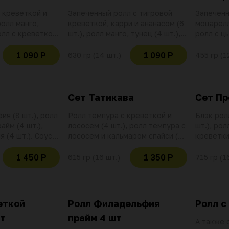
 креветкой и
Запеченный ролл с тигровой
Запеченн
ролл манго,
креветкой, карри и ананасом (6
моцарелл
ролл с креветкой
шт.), ролл манго, тунец (4 шт.),
ролл с ц
. Соевый соус (2
ролл с креветкой (4 шт.).
(4 шт.), 
саби.
Соевый соус (2 шт.), имбирь,
шапкой из
1 090 Р
1 090 Р
630 гр (14 шт.)
455 гр (1
баллов и скидок
васаби. Использование баллов и
Соевый со
но при оплате
скидок не действительно при
васаби. Использование баллов и
оплате данной позиции
скидок н
оплате д
Сет Татикава
Сет П
я (8 шт.), ролл
Ролл темпура с креветкой и
Блэк рол
йм (4 шт.),
лососем (4 шт.), ролл темпура с
шт.), рол
 (4 шт.). Соус
лососем и кальмаром спайси (8
креветки 
имбирь, васаби.
шт.), ролл темпура с лососем (4
тигровой
баллов и скидок
шт.). Соус соевый (2 шт.),
шт.). Соу
1 450 Р
1 350 Р
615 гр (16 шт.)
715 гр (1
но при оплате
имбирь, васаби. Использование
имбирь, 
баллов и скидок не
баллов и
действительно при оплате
действит
данной позиции
данной п
еткой
Ролл Филадельфия
Ролл с
шт
прайм 4 шт
А также 