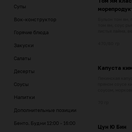
Том Ям клас
Супы
морепродук
Вок-конструктор
Бульон том ям, 
том ям, соус р
листья лайма, в
Горячие блюда
черри, репчатый
чили, кинза, мас
470/80 гр
Закуски
кальмар, тигров
корень имбиря, 
Салаты
специи шичими 
Капуста ки
Десерты
Пекинская капус
Соусы
пряном соусе к
соусом, морков
Напитки
70 гр
Дополнительные позиции
Бенто. Будни 12:00 - 16:00
Цун Ю Бин