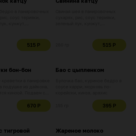
нок катцу
Свинина катцу
бедро в панировочных
Свиная шея в панировочных
рис, соус терияки,
сухарях, рис, соус терияки,
лук, кунжут,
зеленый лук, кунжут,
ое масло
фритюрное масло
515 Р
515 Р
280 гр
ки бон-бон
Бао с цыпленком
 креветки в панировке
Булочка бао, куриное бедро в
на подушке из дайкона,
соусе карри, морковь по-
ся кинзой. Подаем с
корейски, кинза, арахис
ым соусом карри
670 Р
395 Р
155 гр
с тигровой
Жареное молоко