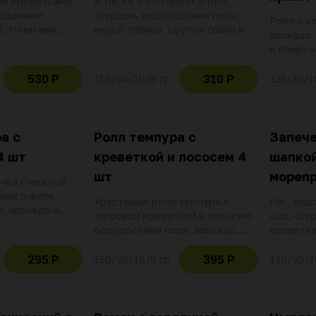
ми креветками,
А также с копчёным угрем,
 эдамаме,
огурцом, водорослями нори,
Ролл с к
м, томатами
икрой тобико, соусом спайс и
авокадо,
онзу, ростками
нежным творожным сыром
и сливоч
ом и манговым
из кунжу
*Возмож
530 Р
310 Р
105/30/10/8 гр
125/30/1
косточек
а с
Ролл темпура с
Запече
4 шт
креветкой и лососем 4
шапкой
шт
морепр
чка с нежной
иного филе,
Хрустящий ролл темпура с
Рис, вод
, авокадо и
тигровой креветкой и лососем,
сыр, огур
а. Украшаем
водорослями нори, авокадо,
креветки
 унаги,
икрой тобико и сливочным
кунжут. 
иями шичими
сыром
и зелены
295 Р
395 Р
150/30/10/8 гр
130/30/1