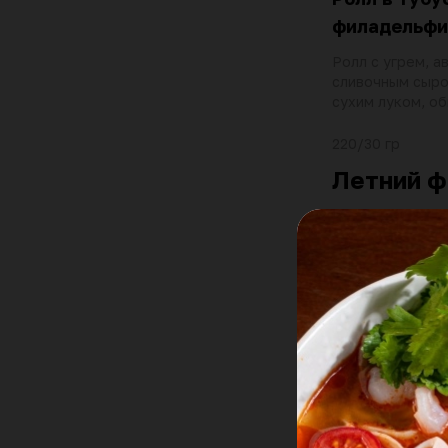
филадельфи
Ролл с угрем, а
сливочным сыр
сухим луком, об
тобико
220/30 гр
Летний ф
Кукси с гов
Холодный суп с
грудинкой, яичн
капустой и огур
омлетом, гриба
томатами черри
огурцами, зеле
570 гр
укропом, соусо
белым и черным