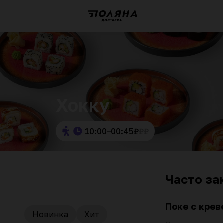
Хокку
10:00–00:45
₽
₽
₽
Часто за
Поке с крев
Новинка
Хит