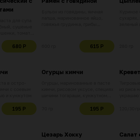
сический с
Рамен с говядиной
Цыпле
тами
Бульон из говядины, яичная
Куриное 
лапша, маринованное яйцо,
сухарях, 
паста для супа
говяжья грудинка, грибы
зеленый 
ыбный, сушеные
шиитаке, водоросли нори,
фритюрн
ешенки, томаты
рыбный бульон, кунжутное
 лук, перец
масло, зеленый лук, лук порей,
ло том ям, рис,
680 Р
615 Р
600 гр
280 гр
арахис, кунжут
ые креветки,
лемонграсс,
тогараши
мчи
Огурцы кимчи
Кревет
та в остро-
Огурцы, маринованные в пасте
Тигровые
имчи с соевым
кимчи, рисовом уксусе, специях
из риса 
ью и кунжутом
шичими тогараши, кунжутном
украшают
масле и чесноке
ананасов
195 Р
195 Р
70 гр
120/30 гр
Цезарь Хокку
Салат 