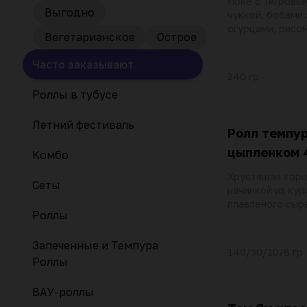
Поке с тигровы
Выгодно
чуккой, бобами
огурцами, рисо
Вегетарианское
Острое
черри, соусом п
гороха, кунжут
Часто заказывают
соусом
240 гр
Роллы в тубусе
Летний фестиваль
Ролл темпур
цыпленком 
Комбо
Хрустящая коро
Сеты
начинкой из кур
плавленого сыра
Роллы
сливочного сыр
соусами спайс и
Запеченные и Темпура
посыпаем спец
140/30/10/8 гр
тогараши
Роллы
ВАУ-роллы