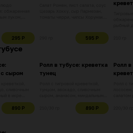
кревет
блюдо
Салат Ромен, лист салата, соус
я: обжаренная
Цезарь Хокку, сыр Пармезан,
Тигровые
ным луком,
томаты черри, чипсы Хорумаки,
обжаренн
м. Подается с
куриное филе, масло
рыбный д
и
растительное, соус терияки,
масло, с
яйцо маринованое
томаты ч
295 Р
595 Р
290 гр
210 гр
карри, к
тубусе
се:
Ролл в тубусе: креветка
Ролл в
 с сыром
тунец
кревет
 креветкой,
Ролл с тигровой креветкой,
Ролл с т
до, сливочным
тунцом, авокадо, сливочным
лососем,
ный в икре
сыром, ананасом, миндальными
салатом 
лепестками
890 Р
890 Р
210/30 гр
220/30 г
се: