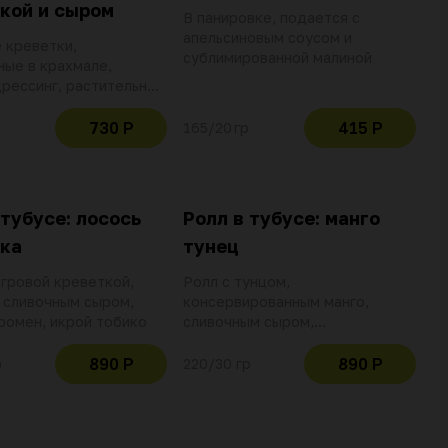
кой и сыром
В панировке, подается с
апельсиновым соусом и
 креветки,
сублимированной малиной
ые в крахмале,
рессинг, растительное
оус ананасовый карри,
ерри, арахис, приправа
730 Р
415 Р
165/20 гр
реметто и микс салата
 тубусе: лосось
Ролл в тубусе: манго
ка
тунец
игровой креветкой,
Ролл с тунцом,
 сливочным сыром,
консервированным манго,
ромен, икрой тобико
сливочным сыром,
маринованной редькой, кинзой
890 Р
890 Р
р
220/30 гр