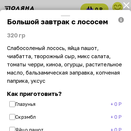
0 Р
войти
Большой завтрак с лососем
казывают
Бенто-торты. Предзаказ за 2-3 дня
320 гр
Кэрри
Слабосоленый лосось, яйца пашот, 
чиабатта, творожный сыр, микс салата, 
09:00–21:45
₽
₽
₽
томаты черри, киноа, огурцы, растительное 
масло, бальзамическая заправка, копченая 
паприка, уксус
Новинка
Хит
Выгодно
Вегетарианское
Как приготовить?
Предзаказ
Глазунья
+
0 Р
Часто заказывают
Скрэмбл
+
0 Р
Стейк цыпленка с
Панкейки с малиной
Яйцо пашот
+
0 Р