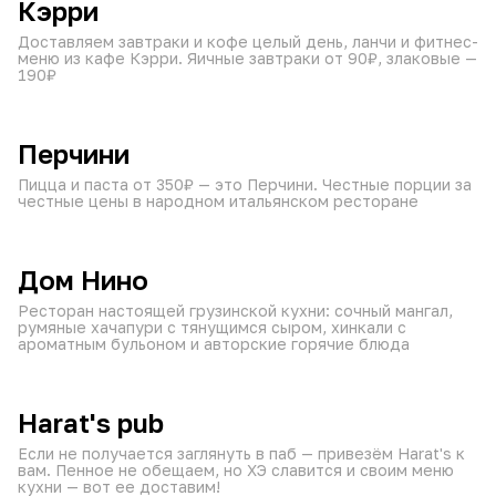
Кэрри
Доставляем завтраки и кофе целый день, ланчи и фитнес-
меню из кафе Кэрри. Яичные завтраки от 90₽, злаковые —
190₽
от 60 мин
10:00–22:45
₽
₽
₽
Перчини
Пицца и паста от 350₽ — это Перчини. Честные порции за
честные цены в народном итальянском ресторане
от 60 мин
10:00–23:45
₽
₽
₽
Дом Нино
Ресторан настоящей грузинской кухни: сочный мангал,
румяные хачапури с тянущимся сыром, хинкали с
ароматным бульоном и авторские горячие блюда
от 60 мин
15:00–21:45
₽
₽
₽
Harat's pub
Если не получается заглянуть в паб — привезём Harat's к
вам. Пенное не обещаем, но ХЭ славится и своим меню
кухни — вот ее доставим!