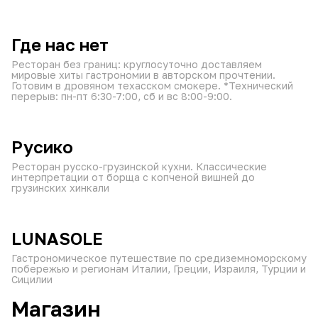
от 60 мин
круглосуточно
₽
₽
₽
Где нас нет
Ресторан без границ: круглосуточно доставляем
мировые хиты гастрономии в авторском прочтении.
Готовим в дровяном техасском смокере. *Технический
перерыв: пн-пт 6:30-7:00, сб и вс 8:00-9:00.
от 60 мин
11:00–23:30
₽
₽
₽
Русико
Ресторан русско-грузинской кухни. Классические
интерпретации от борща с копченой вишней до
грузинских хинкали
от 60 мин
10:00–23:30
₽
₽
₽
LUNASOLE
Гастрономическое путешествие по средиземноморскому
побережью и регионам Италии, Греции, Израиля, Турции и
Сицилии
Магазин