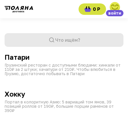
0 Р
войти
Что ищём?
от 45 мин
11:00–23:30
₽
₽
₽
Патари
Грузинский ресторан с доступными блюдами: хинкали от
110₽ за 2 штуки; хачапури от 210₽. Чтобы влюбиться в
Грузию, достаточно побывать в Патари
от 60 мин
10:00–00:45
₽
₽
₽
Хокку
Портал в колоритную Азию: 5 вариаций том ямов, 39
позиций роллов от 190₽, большие порции раменов от
390₽
от 45 мин
08:00–21:45
₽
₽
₽