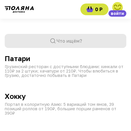
0 Р
войти
Что ищём?
от 45 мин
11:00–23:30
₽
₽
₽
Патари
Грузинский ресторан с доступными блюдами: хинкали от
110₽ за 2 штуки; хачапури от 210₽. Чтобы влюбиться в
Грузию, достаточно побывать в Патари
от 60 мин
10:00–23:45
₽
₽
₽
Хокку
Портал в колоритную Азию: 5 вариаций том ямов, 39
позиций роллов от 190₽, большие порции раменов от
390₽
от 45 мин
09:00–21:45
₽
₽
₽