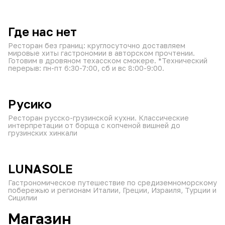
от 60 мин
круглосуточно
₽
₽
₽
Где нас нет
Ресторан без границ: круглосуточно доставляем
мировые хиты гастрономии в авторском прочтении.
Готовим в дровяном техасском смокере. *Технический
перерыв: пн-пт 6:30-7:00, сб и вс 8:00-9:00.
от 60 мин
11:00–23:30
₽
₽
₽
Русико
Ресторан русско-грузинской кухни. Классические
интерпретации от борща с копченой вишней до
грузинских хинкали
от 60 мин
10:00–23:30
₽
₽
₽
LUNASOLE
Гастрономическое путешествие по средиземноморскому
побережью и регионам Италии, Греции, Израиля, Турции и
Сицилии
Магазин