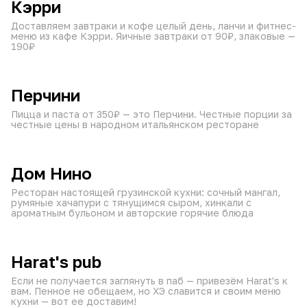
Кэрри
Доставляем завтраки и кофе целый день, ланчи и фитнес-
меню из кафе Кэрри. Яичные завтраки от 90₽, злаковые —
190₽
от 60 мин
10:00–22:45
₽
₽
₽
Перчини
Пицца и паста от 350₽ — это Перчини. Честные порции за
честные цены в народном итальянском ресторане
от 60 мин
10:00–22:45
₽
₽
₽
Дом Нино
Ресторан настоящей грузинской кухни: сочный мангал,
румяные хачапури с тянущимся сыром, хинкали с
ароматным бульоном и авторские горячие блюда
от 60 мин
15:00–23:45
₽
₽
₽
Harat's pub
Если не получается заглянуть в паб — привезём Harat's к
вам. Пенное не обещаем, но ХЭ славится и своим меню
кухни — вот ее доставим!