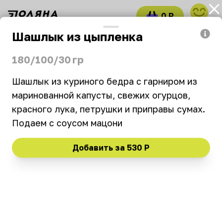
0 Р
войти
Шашлык из цыпленка
Часто заказывают
Окрошка
Комбо
180/100/30 гр
Патари
Шашлык из куриного бедра с гарниром из 
маринованной капусты, свежих огурцов, 
11:00–23:30
₽
₽
₽
красного лука, петрушки и приправы сумах. 
Подаем с соусом мацони
Новинка
Хит
Выгодно
Вегетарианское
Добавить за
530 Р
Часто заказывают
Хинкали со свининой
Хинкали с тремя
и говядиной 2шт
сырами 2шт