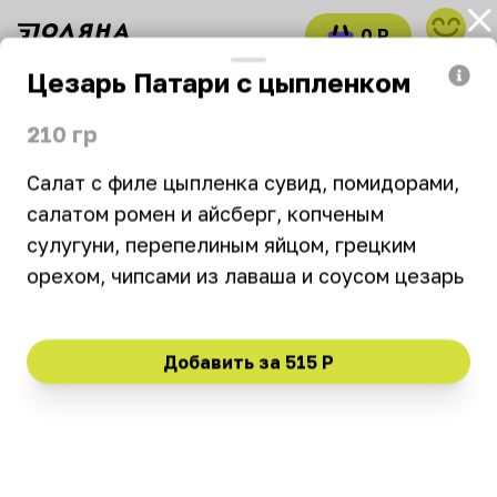
0 Р
войти
Цезарь Патари с цыпленком
Часто заказывают
Окрошка
Комбо
210 гр
Патари
Салат с филе цыпленка сувид, помидорами, 
салатом ромен и айсберг, копченым 
11:00–23:30
₽
₽
₽
сулугуни, перепелиным яйцом, грецким 
орехом, чипсами из лаваша и соусом цезарь

Новинка
Хит
Выгодно
Вегетарианское
Добавить за
515 Р
Часто заказывают
Хинкали со свининой
Хинкали с тремя
и говядиной 2шт
сырами 2шт