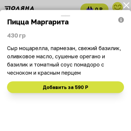
0 Р
войти
Пицца Маргарита
Часто заказывают
Комбо
Пицца с бор
430 гр
Перчини
Сыр моцарелла, пармезан, свежий базилик, 
оливковое масло, сушеные орегано и 
10:00–22:45
₽
₽
₽
базилик и томатный соус помадоро с 
чесноком и красным перцем 
Новинка
Хит
Выгодно
Без бонусов
Добавить за
590 Р
Вегетарианское
Часто заказывают
Пицца Пеперонни с
Пицца Сальсичча с