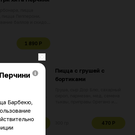
рбонара, пицца
 пицца Пепперони.
вание баллов и скидок
вительно при оплате
озиции
1 890 Р
Маргарита с
Пицца с грушей с
 Перчини
ками
бортиками
моцарелла, свежим
Груша, сыр Дор Блю, сахарный
м, оливковым маслом,
сироп, пармезан, мед, семена
ца Барбекю, 
кими травами и
тыквы, приправы Орегано и
м соусом помадоро
Базилик
ользование 
йствительно 
390 Р
470 Р
300 гр