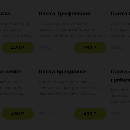
ьята
Паста Трюфельная
Паста
, сыровяленная
Отварная паста, сливки,
Соус неа
ан, перец
пармезан, куриный бульон,
лук, кур
, растительное
сухой грибной бульон, грибной
чеснок, 
 умами, куриный
соус с трюфелем, трюфельная
черный г
аполитано,
пудра, репчатый лук, чесночное
пармезан
470 Р
790 Р
270 гр
270 гр
или шрирача,
масло
курином 
о
добавлен
куркумы
-э-пеппе
Паста Брациолле
Паста 
грибам
м бульоне,
Копченое куриное филе,
й лук, соус
шпинат, сливки, репчатый лук,
Куриное 
ава умами,
пармезан и семена тыквы.
шампиньо
ый перец
Пшеничная паста на курином
репчатый
бульоне с добавлением манной
пармезан
крупы и куркумы
Пшенична
450 Р
450 Р
280 гр
280 гр
бульоне 
крупы и 