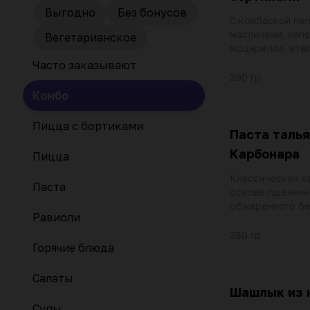
Выгодно
Без бонусов
С колбаской пе
маслинами, кап
Вегетарианское
моцарелла, ита
травами и тома
Часто заказывают
помадоро
290 гр
Комбо
Пицца с бортиками
Паста таль
Карбонара
Пицца
Классическая к
Паста
основе пшеничн
обжаренного бе
Равиоли
репчатого лука
соусе с добавл
280 гр
Горячие блюда
желтка. Припра
перцем, посыпа
пармезан
Салаты
Шашлык из 
Супы