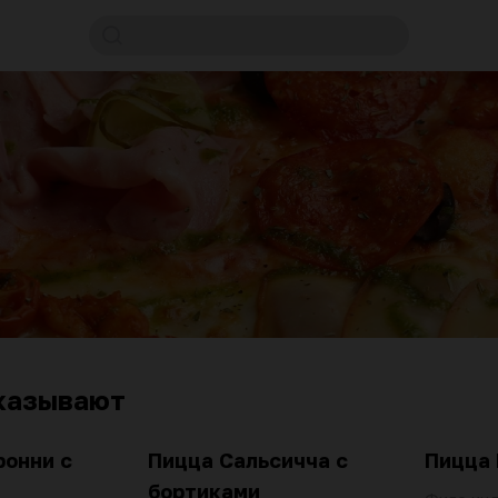
казывают
ронни с
Пицца Сальсичча с
Пицца
бортиками