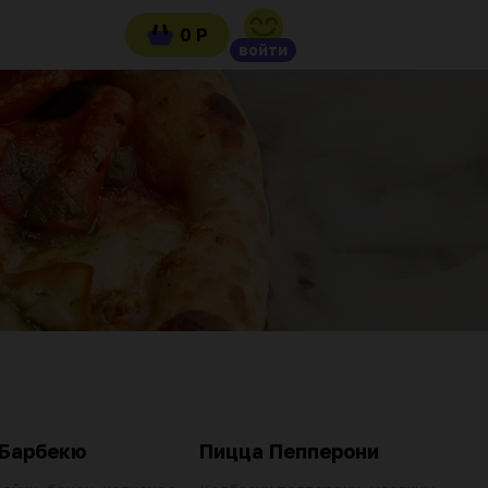
0 Р
войти
 Барбекю
Пицца Пепперони