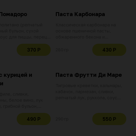
 Помадоро
Паста Карбонара
политано (репчатый
Классическая карбонара на
иный бульон, сухой
основе пшеничной пасты,
соус для пиццы, перец
обжаренного бекона и
орошек), базилик,
репчатого лука в сливочном
. Пшеничная паста на
соусе с добавлением куриного
370 Р
430 Р
280 гр
бульоне с
желтка. Приправляем черным
ием манной крупы и
перцем, посыпаем сыром
пармезан
с курицей и
Паста Фрутти Ди Маре
и
Тигровые креветки, кальмары,
кабачок, пармезан, сливки,
филе, сливки,
репчатый лук, руккола, соус
ны, белое вино, лук
неаполитано. Пшеничная паста
, грибной бульон,
на курином бульоне с
, зеленый лук.
добавлением манной крупы и
я паста на курином
490 Р
550 Р
290 гр
куркумы
с добавлением манной
куркумы