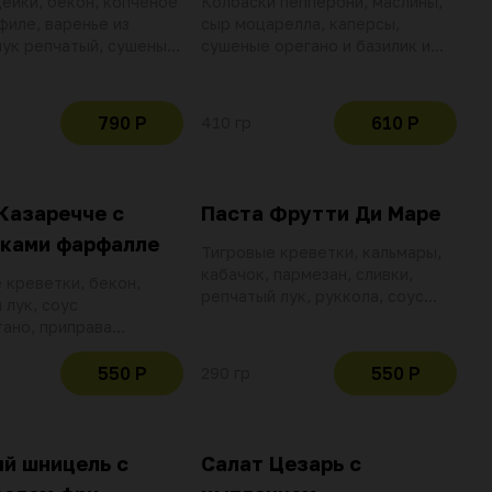
ейки, бекон, копченое
Колбаски пепперони, маслины,
филе, варенье из
сыр моцарелла, каперсы,
лук репчатый, сушеные
сушеные орегано и базилик и
и базилик, соус
томатный соус помадоро с
и грин заправка
чесноком и красным перцем
790 Р
610 Р
410 гр
Казаречче с
Паста Фрутти Ди Маре
тками фарфалле
Тигровые креветки, кальмары,
кабачок, пармезан, сливки,
 креветки, бекон,
репчатый лук, руккола, соус
 лук, соус
неаполитано. Пшеничная паста
ано, приправа
на курином бульоне с
 пармезан и базилик.
добавлением манной крупы и
я на курином бульоне с
550 Р
550 Р
290 гр
куркумы
нием водки
й шницель с
Салат Цезарь с