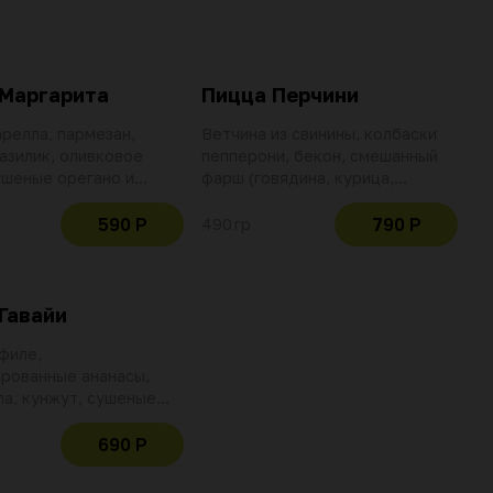
Маргарита
Пицца Перчини
релла, пармезан,
Ветчина из свинины, колбаски
азилик, оливковое
пепперони, бекон, смешанный
ушеные орегано и
фарш (говядина, курица,
и томатный соус
свинина), лук репчатый,
 с чесноком и
шампиньоны, маслины, сыр
590 Р
790 Р
490 гр
 перцем
моцарелла, сушеные орегано и
базилик и томатный соус
помадоро с чесноком и
красным перцем
Гавайи
филе,
рованные ананасы,
а, кунжут, сушеные
и базилик и томатный
адоро с чесноком и
690 Р
 перцем