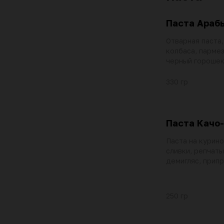
Паста Араб
Отварная паста
колбаса, пармез
черный горошек
масло, приправа
бульон, соус не
330 гр
базилик, соус ч
чесночное масл
Паста Качо
Паста на курино
сливки, репчаты
демигляс, припр
пармезан, черн
250 гр