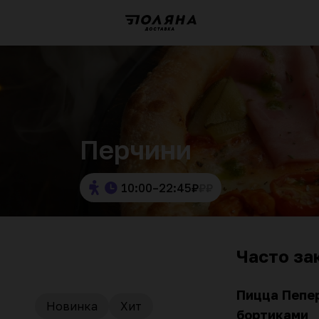
Перчини
10:00–22:45
₽
₽
₽
Часто за
Пицца Пепе
Новинка
Хит
бортиками