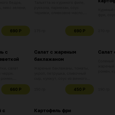
карто
ного бедра,
Тальятта из куриного филе,
, микс зелени,
руккола, пармезан, соус
Куриный 
терияки, оливковое масло,
фри, соу
томаты, грин заправка,
картофель
690 Р
690 Р
175 гр
270 гр
ь с
Салат с жареным
Салат 
реветкой
баклажаном
Соленый 
жареный 
тки, салат
Жареные баклажаны, томаты,
ромен, к
 черри,
укроп, петрушка, сливочный
петрушка
 ромен,
сыр, кунжут, соус из винного
на майон
о, крутоны,
уксуса, устричного соуса,
консерви
цо, соус цезарь
соевого соуса и растительного
660 Р
450 Р
150 гр
190 гр
корнишон
масла
 с
Картофель фри