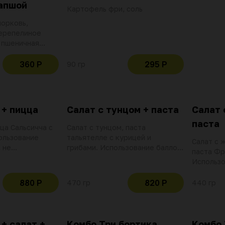
апшой
Картофель фри, соль
морковь,
перепелиное
 пшеничная
а, домашний
360 Р
295 Р
90 гр
 + пицца
Салат с тунцом + паста
Салат 
паста
ца Сальсичча с
Салат с тунцом, паста
ользование
тальятелле с курицей и
Салат с 
 не
грибами. Использование баллов
паста Фр
при оплате
и скидок не действительно при
Использо
оплате данной позиции
не дейст
данной п
880 Р
820 Р
470 гр
440 гр
+ салат +
Комбо Три бортика
Комбо 