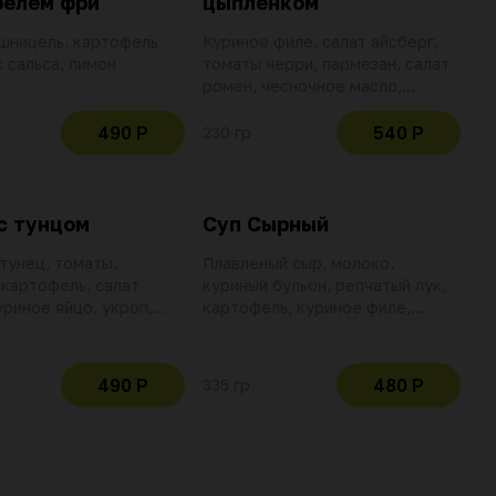
фелем фри
цыпленком
шницель, картофель
Куриное филе, салат айсберг,
с сальса, лимон
томаты черри, пармезан, салат
ромен, чесночное масло,
крутоны, перепелиное яйцо,
соус цезарь
490 Р
540 Р
230 гр
с тунцом
Суп Сырный
тунец, томаты,
Плавленый сыр, молоко,
картофель, салат
куриный бульон, репчатый лук,
уриное яйцо, укроп,
картофель, куриное филе,
, кунжут и соус тонато
петрушка, грин заправка,
езной основе с
домашний хлеб
рованным тунцом,
490 Р
480 Р
335 гр
ами и чесноком