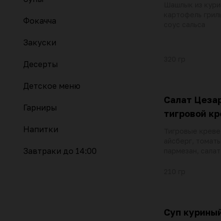
Шашлык из кури
картофель гриль
Фокачча
соус сальса
Закуски
320 гр
Десерты
Детское меню
Салат Цезар
Гарниры
тигровой к
Напитки
Тигровые креве
айсберг, томаты
Завтраки до 14:00
пармезан, салат
чесночное масл
перепелиное яй
210 гр
Суп куриный