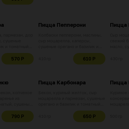
альянскими
тным соусом
ра
Пицца Пепперони
Пицца 
, пармезан, дор
Колбаски пепперони, маслины,
Сыр моца
й, сушеные
сыр моцарелла, каперсы,
свежий б
ик и томатный
сушеные орегано и базилик и
масло, с
с чесноком и
томатный соус помадоро с
базилик 
м
чесноком и красным перцем
помадоро
570 Р
610 Р
410 гр
430 гр
красным
екю
Пицца Карбонара
Пицца 
бекон, копченое
Бекон, куриный желток, сыр
Куриное 
аренье из
моцарелла и пармезан, сушеные
консерви
пчатый, сушеные
орегано и базилик и томатный
моцарелл
ик, соус
соус помадоро с чесноком и
орегано 
 заправка
красным перцем
соус пом
790 Р
650 Р
410 гр
500 гр
красным