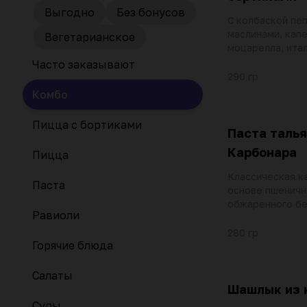
Выгодно
Без бонусов
С колбаской пе
маслинами, кап
Вегетарианское
моцарелла, ита
травами и тома
Часто заказывают
помадоро
290 гр
Комбо
Пицца с бортиками
Паста таль
Карбонара
Пицца
Классическая к
Паста
основе пшеничн
обжаренного бе
Равиоли
репчатого лука
соусе с добавл
280 гр
Горячие блюда
желтка. Припра
перцем, посыпа
пармезан
Салаты
Шашлык из 
Супы