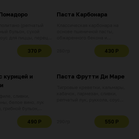
 Помадоро
Паста Карбонара
политано (репчатый
Классическая карбонара на
иный бульон, сухой
основе пшеничной пасты,
соус для пиццы, перец
обжаренного бекона и
орошек), базилик,
репчатого лука в сливочном
. Пшеничная паста на
соусе с добавлением куриного
370 Р
430 Р
280 гр
бульоне с
желтка. Приправляем черным
ием манной крупы и
перцем, посыпаем сыром
пармезан
с курицей и
Паста Фрутти Ди Маре
и
Тигровые креветки, кальмары,
кабачок, пармезан, сливки,
филе, сливки,
репчатый лук, руккола, соус
ны, белое вино, лук
неаполитано. Пшеничная паста
, грибной бульон,
на курином бульоне с
, зеленый лук.
добавлением манной крупы и
я паста на курином
490 Р
550 Р
290 гр
куркумы
с добавлением манной
куркумы