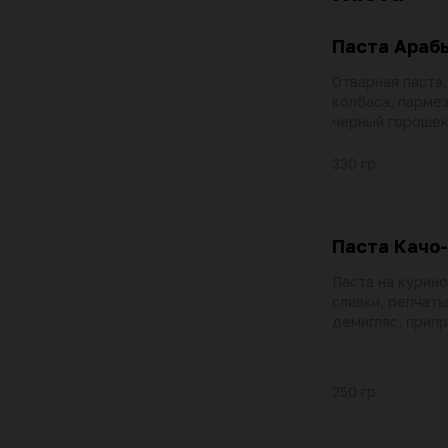
Паста Араб
Отварная паста
колбаса, пармез
черный горошек
масло, приправа
бульон, соус не
330 гр
базилик, соус ч
чесночное масл
Паста Качо
Паста на курино
сливки, репчаты
демигляс, припр
пармезан, черн
250 гр