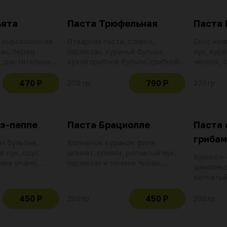
ьята
Паста Трюфельная
Паста
, сыровяленная
Отварная паста, сливки,
Соус неа
ан, перец
пармезан, куриный бульон,
лук, кур
, растительное
сухой грибной бульон, грибной
чеснок, 
 умами, куриный
соус с трюфелем, трюфельная
черный г
аполитано,
пудра, репчатый лук, чесночное
пармезан
470 Р
790 Р
270 гр
270 гр
или шрирача,
масло
курином 
о
добавлен
куркумы
-э-пеппе
Паста Брациолле
Паста 
грибам
м бульоне,
Копченое куриное филе,
й лук, соус
шпинат, сливки, репчатый лук,
Куриное 
ава умами,
пармезан и семена тыквы.
шампиньо
ый перец
Пшеничная паста на курином
репчатый
бульоне с добавлением манной
пармезан
крупы и куркумы
Пшенична
450 Р
450 Р
280 гр
280 гр
бульоне 
крупы и 