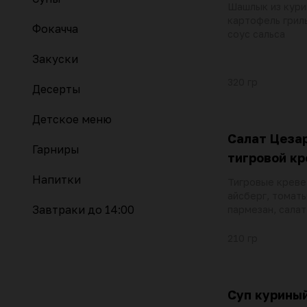
Шашлык из кури
картофель гриль
Фокачча
соус сальса
Закуски
320 гр
Десерты
Детское меню
Салат Цезар
Гарниры
тигровой к
Напитки
Тигровые креве
айсберг, томаты
Завтраки до 14:00
пармезан, салат
чесночное масл
перепелиное яй
210 гр
Суп куриный