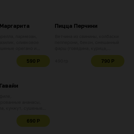
Маргарита
Пицца Перчини
релла, пармезан,
Ветчина из свинины, колбаски
азилик, оливковое
пепперони, бекон, смешанный
ушеные орегано и
фарш (говядина, курица,
и томатный соус
свинина), лук репчатый,
 с чесноком и
шампиньоны, маслины, сыр
590 Р
790 Р
490 гр
 перцем
моцарелла, сушеные орегано и
базилик и томатный соус
помадоро с чесноком и
красным перцем
Гавайи
филе,
рованные ананасы,
а, кунжут, сушеные
и базилик и томатный
адоро с чесноком и
690 Р
 перцем