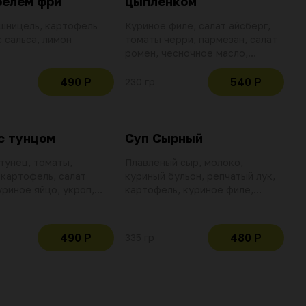
фелем фри
цыпленком
шницель, картофель
Куриное филе, салат айсберг,
с сальса, лимон
томаты черри, пармезан, салат
ромен, чесночное масло,
крутоны, перепелиное яйцо,
соус цезарь
490 Р
540 Р
230 гр
с тунцом
Суп Сырный
тунец, томаты,
Плавленый сыр, молоко,
картофель, салат
куриный бульон, репчатый лук,
уриное яйцо, укроп,
картофель, куриное филе,
, кунжут и соус тонато
петрушка, грин заправка,
езной основе с
домашний хлеб
рованным тунцом,
490 Р
480 Р
335 гр
ами и чесноком