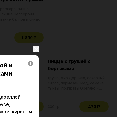
рбонара, пицца
 пицца Пепперони.
вание баллов и скидок
вительно при оплате
озиции
1 890 Р
Маргарита с
Пицца с грушей с
ой и
ками
бортиками
ками
моцарелла, свежим
Груша, сыр Дор Блю, сахарный
м, оливковым маслом,
сироп, пармезан, мед, семена
кими травами и
тыквы, приправы Орегано и
м соусом помадоро
Базилик
ареллой, 
усе, 
390 Р
470 Р
300 гр
ком, куриным 