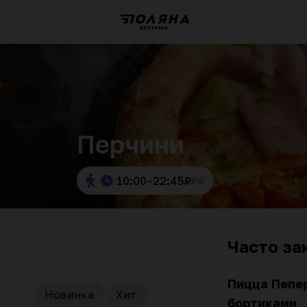
Перчини
10:00–22:45
₽
₽
₽
Часто за
Пицца Пепе
Новинка
Хит
бортиками