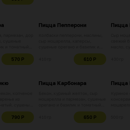
альянскими
тным соусом
ра
Пицца Пепперони
Пицца 
, пармезан, дор
Колбаски пепперони, маслины,
Сыр моца
й, сушеные
сыр моцарелла, каперсы,
свежий б
ик и томатный
сушеные орегано и базилик и
масло, с
с чесноком и
томатный соус помадоро с
базилик 
м
чесноком и красным перцем
помадоро
570 Р
610 Р
410 гр
430 гр
красным
екю
Пицца Карбонара
Пицца 
бекон, копченое
Бекон, куриный желток, сыр
Куриное 
аренье из
моцарелла и пармезан, сушеные
консерви
пчатый, сушеные
орегано и базилик и томатный
моцарелл
ик, соус
соус помадоро с чесноком и
орегано 
 заправка
красным перцем
соус пом
790 Р
650 Р
410 гр
500 гр
красным