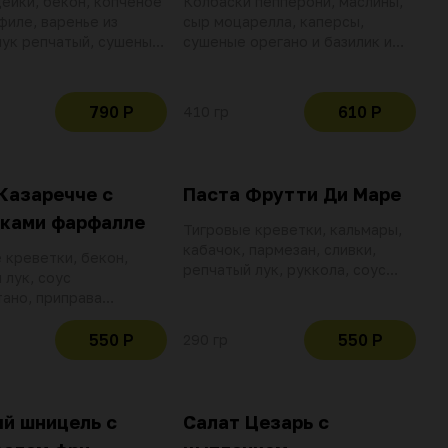
ейки, бекон, копченое
Колбаски пепперони, маслины,
филе, варенье из
сыр моцарелла, каперсы,
лук репчатый, сушеные
сушеные орегано и базилик и
и базилик, соус
томатный соус помадоро с
и грин заправка
чесноком и красным перцем
790 Р
610 Р
410 гр
Казаречче с
Паста Фрутти Ди Маре
тками фарфалле
Тигровые креветки, кальмары,
кабачок, пармезан, сливки,
 креветки, бекон,
репчатый лук, руккола, соус
 лук, соус
неаполитано. Пшеничная паста
ано, приправа
на курином бульоне с
 пармезан и базилик.
добавлением манной крупы и
я на курином бульоне с
550 Р
550 Р
290 гр
куркумы
нием водки
й шницель с
Салат Цезарь с