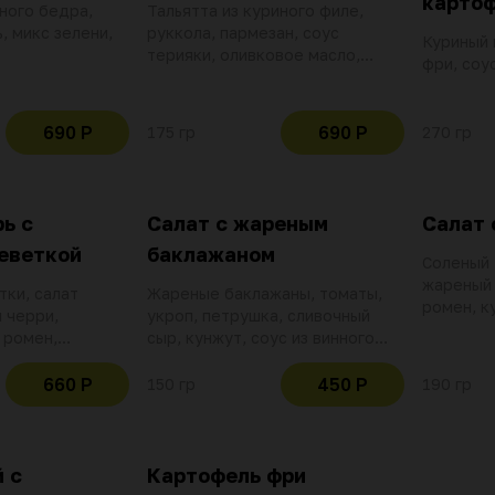
карто
ного бедра,
Тальятта из куриного филе,
, микс зелени,
руккола, пармезан, соус
Куриный 
терияки, оливковое масло,
фри, соу
томаты, грин заправка,
картофель
690 Р
690 Р
175 гр
270 гр
ь с
Салат с жареным
Салат 
реветкой
баклажаном
Соленый 
жареный 
тки, салат
Жареные баклажаны, томаты,
ромен, к
 черри,
укроп, петрушка, сливочный
петрушка
 ромен,
сыр, кунжут, соус из винного
на майон
о, крутоны,
уксуса, устричного соуса,
консерви
цо, соус цезарь
соевого соуса и растительного
660 Р
450 Р
150 гр
190 гр
корнишон
масла
 с
Картофель фри