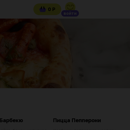
0 Р
войти
 Барбекю
Пицца Пепперони