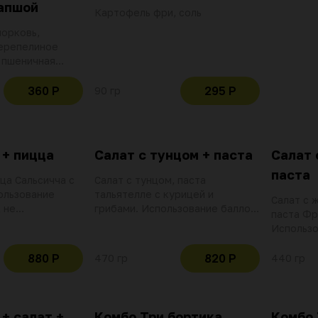
апшой
Картофель фри, соль
морковь,
перепелиное
 пшеничная
а, домашний
360 Р
295 Р
90 гр
 + пицца
Салат с тунцом + паста
Салат 
паста
ца Сальсичча с
Салат с тунцом, паста
ользование
тальятелле с курицей и
Салат с 
 не
грибами. Использование баллов
паста Фр
при оплате
и скидок не действительно при
Использо
оплате данной позиции
не дейст
данной п
880 Р
820 Р
470 гр
440 гр
+ салат +
Комбо Три бортика
Комбо 