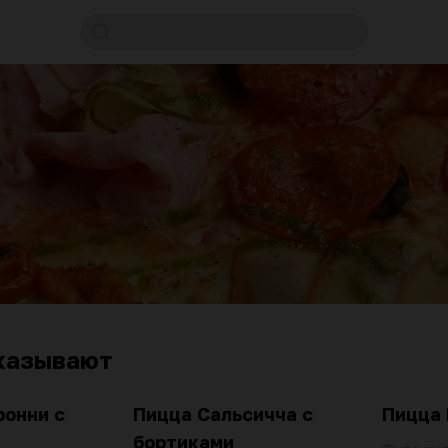
казывают
ронни с
Пицца Сальсичча с
Пицца
бортиками