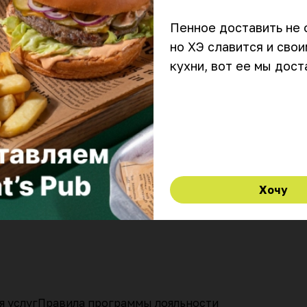
хинкали с ароматным бульоном и авторские горячие
блюда
Пенное доставить не 
от 60 мин
11:00–23:30
₽
₽
₽
но ХЭ славится и свои
Русико
кухни, вот ее мы дост
Ресторан русско-грузинской кухни. Классические
интерпретации от борща с копченой вишней до
грузинских хинкали
Хочу
я услуг
Правила программы лояльности