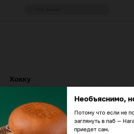
Что ищем?
от 60 мин
10:00–23:45
₽
₽
₽
Хокку
Портал в колоритную Азию: 5 вариаций том ямов, 39
позиций роллов от 190₽, большие порции раменов от
390₽
Необъяснимо, н
от 60 мин
10:00–22:45
₽
₽
₽
Потому что если не по
Дом Нино
заглянуть в паб — Harat
Ресторан настоящей грузинской кухни: сочный
приедет сам.

мангал, румяные хачапури с тянущимся сыром,