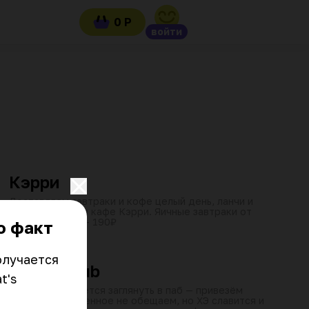
0 Р
войти
от 45 мин
08:00–21:45
₽
₽
₽
Кэрри
Доставляем завтраки и кофе целый день, ланчи и
фитнес-меню из кафе Кэрри. Яичные завтраки от
90₽, злаковые — 190₽
о факт
от 60 мин
15:00–23:45
₽
₽
₽
лучается 
Harat's pub
's 
Если не получается заглянуть в паб — привезём
Harat's к вам. Пенное не обещаем, но ХЭ славится и