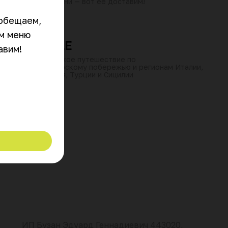
своим меню кухни — вот ее доставим!
обещаем, 
от 60 мин
10:00–23:30
₽
₽
₽
м меню 
LUNASOLE
авим!
Гастрономическое путешествие по
средиземноморскому побережью и регионам Италии,
Греции, Израиля, Турции и Сицилии
ИП Бузан Эдуард Геннадиевич 443020,