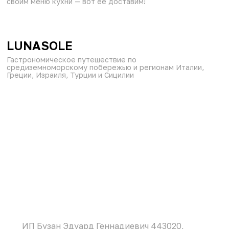
своим меню кухни — вот ее доставим!
от 60 мин
10:00–23:30
₽
₽
₽
LUNASOLE
Гастрономическое путешествие по
средиземноморскому побережью и регионам Италии,
Греции, Израиля, Турции и Сицилии
ИП Бузан Эдуард Геннадиевич 443020,