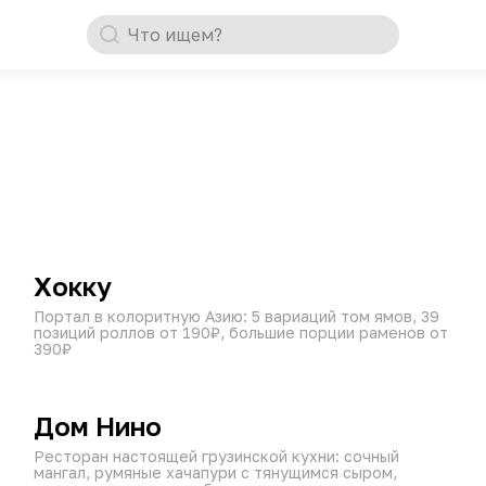
Что ищем?
от 60 мин
10:00–00:45
₽
₽
₽
Хокку
Портал в колоритную Азию: 5 вариаций том ямов, 39
позиций роллов от 190₽, большие порции раменов от
390₽
от 60 мин
10:00–23:45
₽
₽
₽
Дом Нино
Ресторан настоящей грузинской кухни: сочный
мангал, румяные хачапури с тянущимся сыром,