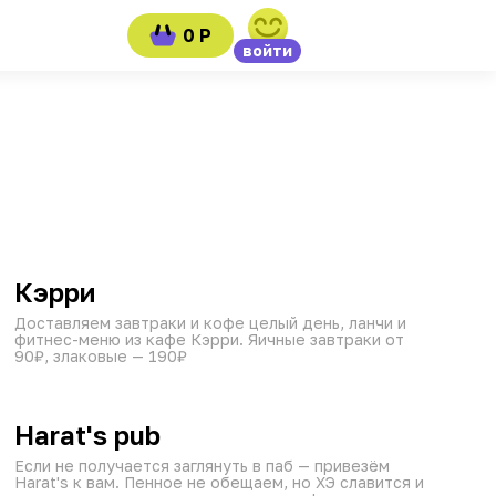
0 Р
войти
от 45 мин
09:00–21:45
₽
₽
₽
Кэрри
Доставляем завтраки и кофе целый день, ланчи и
фитнес-меню из кафе Кэрри. Яичные завтраки от
90₽, злаковые — 190₽
от 60 мин
15:00–21:45
₽
₽
₽
Harat's pub
Если не получается заглянуть в паб — привезём
Harat's к вам. Пенное не обещаем, но ХЭ славится и