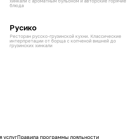
хинкали с ароматным бульоном и авторские горячие
блюда
от 60 мин
11:00–23:30
₽
₽
₽
Русико
Ресторан русско-грузинской кухни. Классические
интерпретации от борща с копченой вишней до
грузинских хинкали
я услуг
Правила программы лояльности